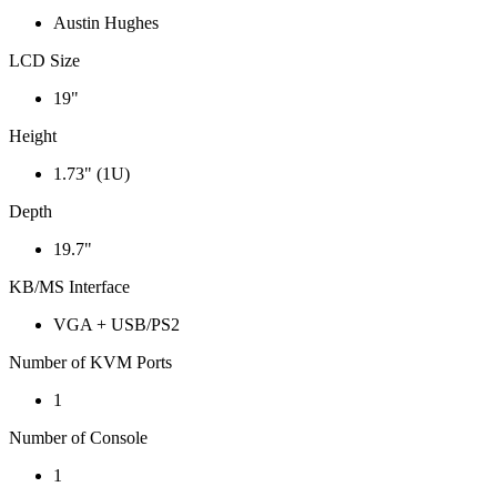
Austin Hughes
LCD Size
19"
Height
1.73" (1U)
Depth
19.7"
KB/MS Interface
VGA + USB/PS2
Number of KVM Ports
1
Number of Console
1