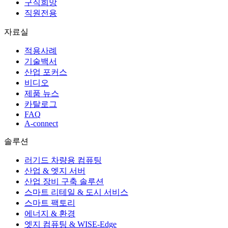
구직희망
직원전용
자료실
적용사례
기술백서
산업 포커스
비디오
제품 뉴스
카탈로그
FAQ
A-connect
솔루션
러기드 차량용 컴퓨팅
산업 & 엣지 서버
산업 장비 구축 솔루션
스마트 리테일 & 도시 서비스
스마트 팩토리
에너지 & 환경
엣지 컴퓨팅 & WISE-Edge