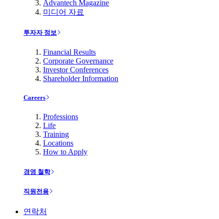
Advantech Magazine
미디어 자료
투자자 정보
Financial Results
Corporate Governance
Investor Conferences
Shareholder Information
Careers
Professions
Life
Training
Locations
How to Apply
경영 철학
직원전용
연락처