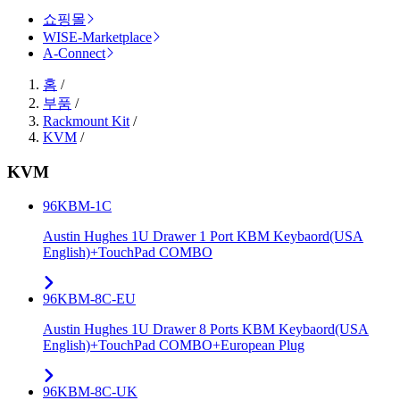
쇼핑몰
WISE-Marketplace
A-Connect
홈
/
부품
/
Rackmount Kit
/
KVM
/
KVM
96KBM-1C
Austin Hughes 1U Drawer 1 Port KBM Keybaord(USA
English)+TouchPad COMBO
96KBM-8C-EU
Austin Hughes 1U Drawer 8 Ports KBM Keybaord(USA
English)+TouchPad COMBO+European Plug
96KBM-8C-UK