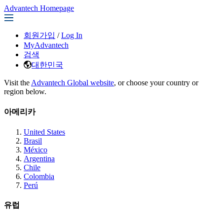
Advantech Homepage
회원가입
/
Log In
MyAdvantech
검색
대한민국
Visit the
Advantech Global website
, or choose your country or
region below.
아메리카
United States
Brasil
México
Argentina
Chile
Colombia
Perú
유럽