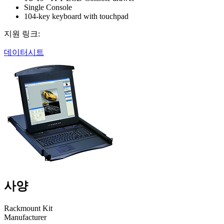
Single Console
104-key keyboard with touchpad
지원 링크:
데이터시트
사양
Rackmount Kit
Manufacturer