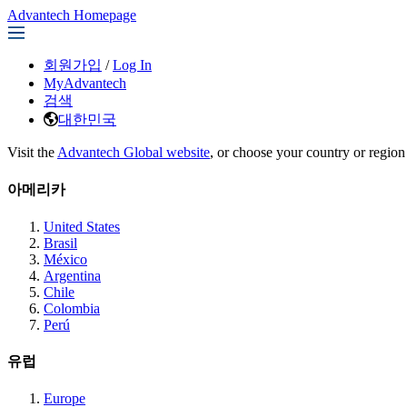
Advantech Homepage
회원가입
/
Log In
MyAdvantech
검색
대한민국
Visit the
Advantech Global website
, or choose your country or region
아메리카
United States
Brasil
México
Argentina
Chile
Colombia
Perú
유럽
Europe