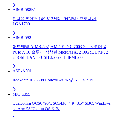
AIMB-588B1
인텔® 코어™ 14/13/12세대 i9/i7/i5/i3 프로세서,
LGA1700
AIMB-592
어드밴텍 AIMB-592, AMD EPYC 7003 Zen 3 코어, 4
PCIe X 16 슬롯이 장착된 MicroATX, 2 10GbE LAN, 2
2.5GbE LAN, 5 USB 3.2 Gen1, IPMI 2.0
ASR-A501
Rockchip RK3588 Cortex®-A76 및 A55 4'' SBC
MIO-5355
Qualcomm QCS6490/QSC5430 기반 3.5" SBC, Windows
on Arm 및 Ubuntu OS 지원