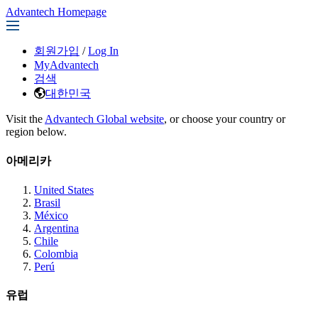
Advantech Homepage
회원가입
/
Log In
MyAdvantech
검색
대한민국
Visit the
Advantech Global website
, or choose your country or
region below.
아메리카
United States
Brasil
México
Argentina
Chile
Colombia
Perú
유럽