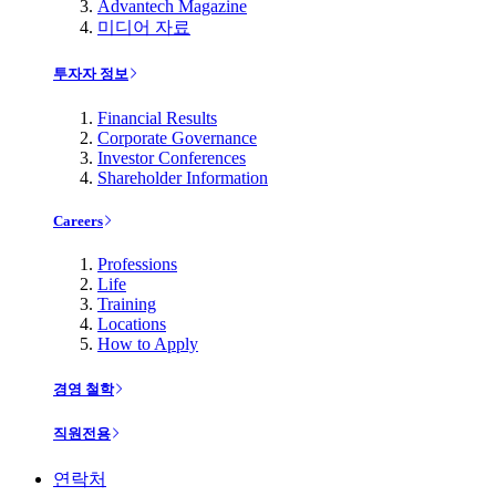
Advantech Magazine
미디어 자료
투자자 정보
Financial Results
Corporate Governance
Investor Conferences
Shareholder Information
Careers
Professions
Life
Training
Locations
How to Apply
경영 철학
직원전용
연락처