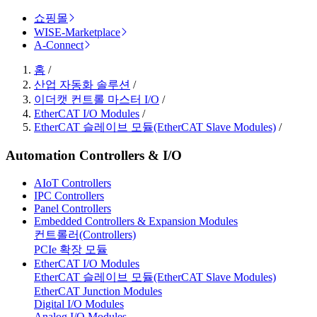
쇼핑몰
WISE-Marketplace
A-Connect
홈
/
산업 자동화 솔루션
/
이더캣 컨트롤 마스터 I/O
/
EtherCAT I/O Modules
/
EtherCAT 슬레이브 모듈(EtherCAT Slave Modules)
/
Automation Controllers & I/O
AIoT Controllers
IPC Controllers
Panel Controllers
Embedded Controllers & Expansion Modules
컨트롤러(Controllers)
PCIe 확장 모듈
EtherCAT I/O Modules
EtherCAT 슬레이브 모듈(EtherCAT Slave Modules)
EtherCAT Junction Modules
Digital I/O Modules
Analog I/O Modules