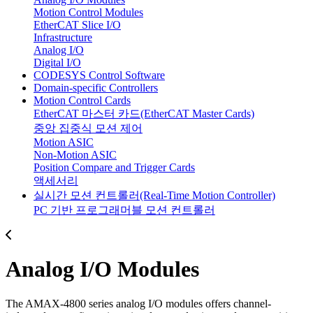
Motion Control Modules
EtherCAT Slice I/O
Infrastructure
Analog I/O
Digital I/O
CODESYS Control Software
Domain-specific Controllers
Motion Control Cards
EtherCAT 마스터 카드(EtherCAT Master Cards)
중앙 집중식 모션 제어
Motion ASIC
Non-Motion ASIC
Position Compare and Trigger Cards
액세서리
실시간 모션 컨트롤러(Real-Time Motion Controller)
PC 기반 프로그래머블 모션 컨트롤러
Analog I/O Modules
The AMAX-4800 series analog I/O modules offers channel-