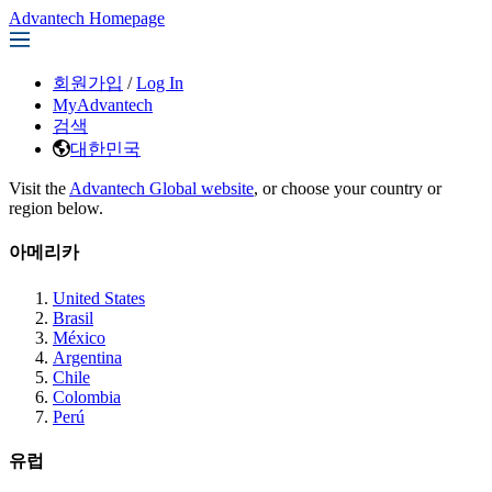
Advantech Homepage
회원가입
/
Log In
MyAdvantech
검색
대한민국
Visit the
Advantech Global website
, or choose your country or
region below.
아메리카
United States
Brasil
México
Argentina
Chile
Colombia
Perú
유럽