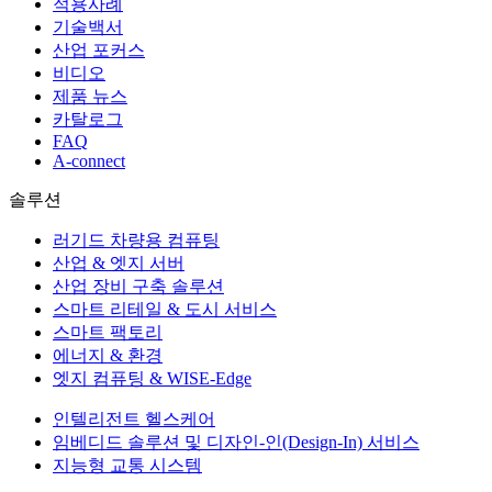
적용사례
기술백서
산업 포커스
비디오
제품 뉴스
카탈로그
FAQ
A-connect
솔루션
러기드 차량용 컴퓨팅
산업 & 엣지 서버
산업 장비 구축 솔루션
스마트 리테일 & 도시 서비스
스마트 팩토리
에너지 & 환경
엣지 컴퓨팅 & WISE-Edge
인텔리전트 헬스케어
임베디드 솔루션 및 디자인-인(Design-In) 서비스
지능형 교통 시스템