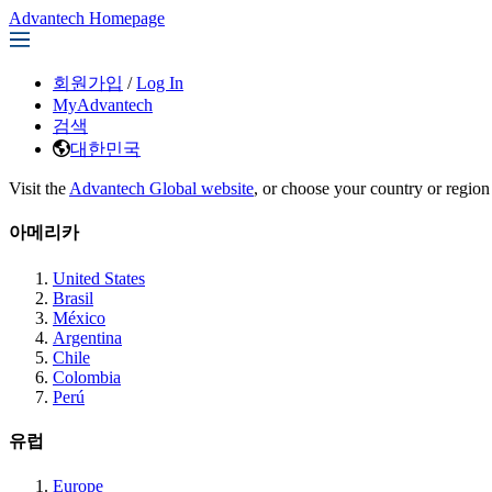
Advantech Homepage
회원가입
/
Log In
MyAdvantech
검색
대한민국
Visit the
Advantech Global website
, or choose your country or region
아메리카
United States
Brasil
México
Argentina
Chile
Colombia
Perú
유럽
Europe