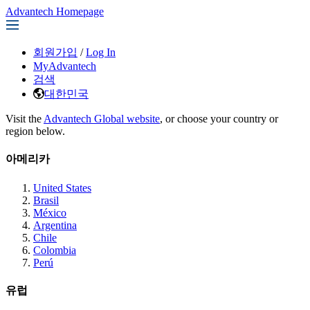
Advantech Homepage
회원가입
/
Log In
MyAdvantech
검색
대한민국
Visit the
Advantech Global website
, or choose your country or
region below.
아메리카
United States
Brasil
México
Argentina
Chile
Colombia
Perú
유럽