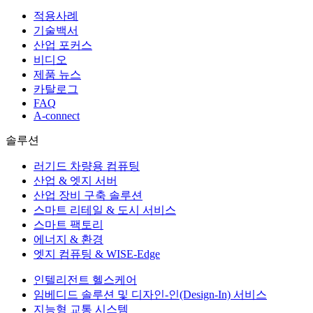
적용사례
기술백서
산업 포커스
비디오
제품 뉴스
카탈로그
FAQ
A-connect
솔루션
러기드 차량용 컴퓨팅
산업 & 엣지 서버
산업 장비 구축 솔루션
스마트 리테일 & 도시 서비스
스마트 팩토리
에너지 & 환경
엣지 컴퓨팅 & WISE-Edge
인텔리전트 헬스케어
임베디드 솔루션 및 디자인-인(Design-In) 서비스
지능형 교통 시스템