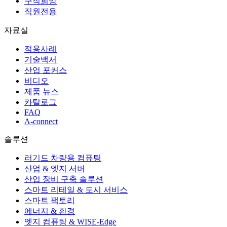
구직희망
직원전용
자료실
적용사례
기술백서
산업 포커스
비디오
제품 뉴스
카탈로그
FAQ
A-connect
솔루션
러기드 차량용 컴퓨팅
산업 & 엣지 서버
산업 장비 구축 솔루션
스마트 리테일 & 도시 서비스
스마트 팩토리
에너지 & 환경
엣지 컴퓨팅 & WISE-Edge