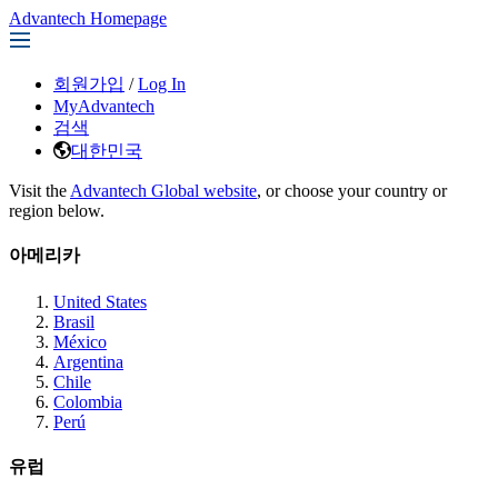
Advantech Homepage
회원가입
/
Log In
MyAdvantech
검색
대한민국
Visit the
Advantech Global website
, or choose your country or
region below.
아메리카
United States
Brasil
México
Argentina
Chile
Colombia
Perú
유럽