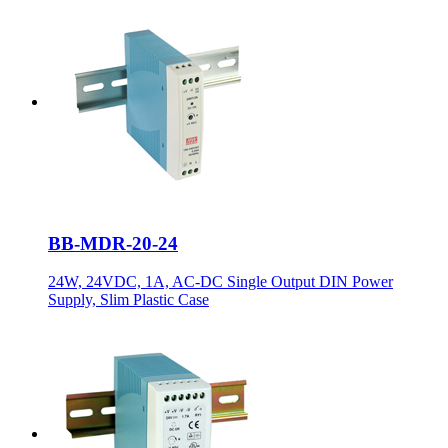
BB-MDR-20-24
24W, 24VDC, 1A, AC-DC Single Output DIN Power
Supply, Slim Plastic Case