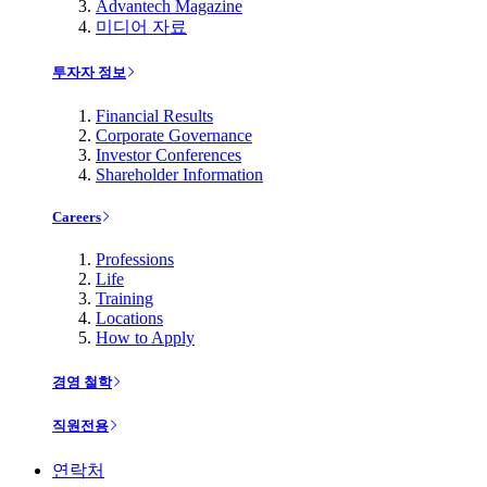
Advantech Magazine
미디어 자료
투자자 정보
Financial Results
Corporate Governance
Investor Conferences
Shareholder Information
Careers
Professions
Life
Training
Locations
How to Apply
경영 철학
직원전용
연락처