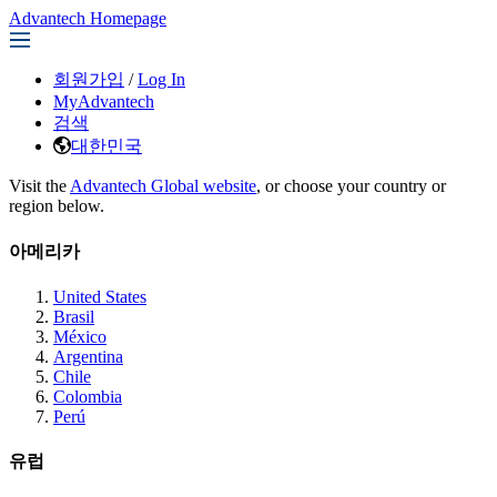
Advantech Homepage
회원가입
/
Log In
MyAdvantech
검색
대한민국
Visit the
Advantech Global website
, or choose your country or
region below.
아메리카
United States
Brasil
México
Argentina
Chile
Colombia
Perú
유럽