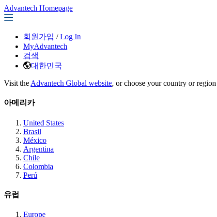
Advantech Homepage
회원가입
/
Log In
MyAdvantech
검색
대한민국
Visit the
Advantech Global website
, or choose your country or region
아메리카
United States
Brasil
México
Argentina
Chile
Colombia
Perú
유럽
Europe