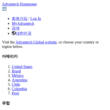
Advantech Homepage
회원가입
/
Log In
MyAdvantech
검색
대한민국
Visit the
Advantech Global website
, or choose your country or
region below.
아메리카
United States
Brasil
México
Argentina
Chile
Colombia
Perú
유럽