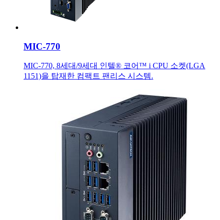
MIC-770
MIC-770, 8세대/9세대 인텔® 코어™ i CPU 소켓(LGA
1151)을 탑재한 컴팩트 팬리스 시스템.