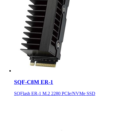
SQF-C8M ER-1
SQFlash ER-1 M.2 2280 PCIe/NVMe SSD