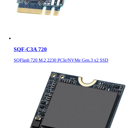
SQF-C3A 720
SQFlash 720 M.2 2230 PCIe/NVMe Gen.3 x2 SSD