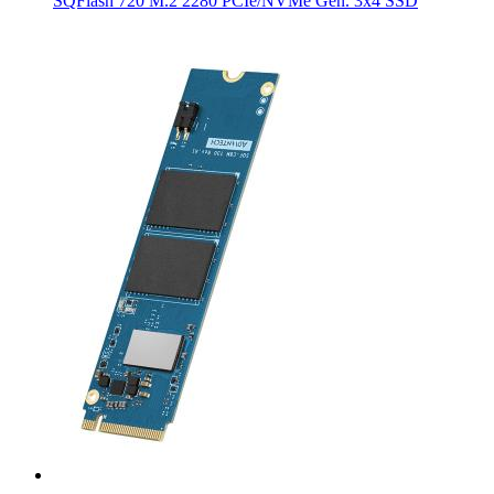
SQFlash 720 M.2 2280 PCIe/NVMe Gen. 3x4 SSD