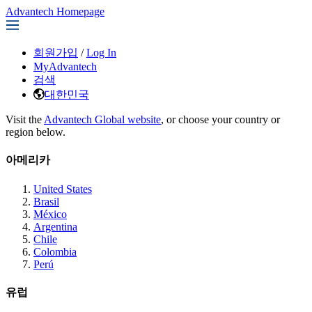
Advantech Homepage
회원가입
/
Log In
MyAdvantech
검색
대한민국
Visit the
Advantech Global website
, or choose your country or
region below.
아메리카
United States
Brasil
México
Argentina
Chile
Colombia
Perú
유럽