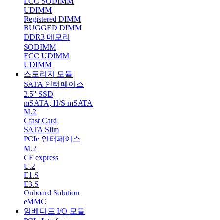
ECC SODIMM
UDIMM
Registered DIMM
RUGGED DIMM
DDR3 메모리
SODIMM
ECC UDIMM
UDIMM
스토리지 모듈
SATA 인터페이스
2.5'' SSD
mSATA, H/S mSATA
M.2
Cfast Card
SATA Slim
PCIe 인터페이스
M.2
CF express
U.2
E1.S
E3.S
Onboard Solution
eMMC
임베디드 I/O 모듈