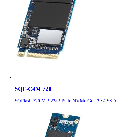
SQF-C4M 720
SQFlash 720 M.2 2242 PCIe/NVMe Gen.3 x4 SSD