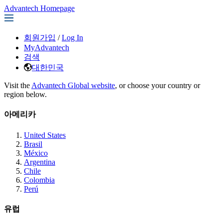
Advantech Homepage
회원가입
/
Log In
MyAdvantech
검색
대한민국
Visit the
Advantech Global website
, or choose your country or
region below.
아메리카
United States
Brasil
México
Argentina
Chile
Colombia
Perú
유럽