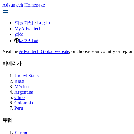
Advantech Homepage
회원가입
/
Log In
MyAdvantech
검색
대한민국
Visit the
Advantech Global website
, or choose your country or region
아메리카
United States
Brasil
México
Argentina
Chile
Colombia
Perú
유럽
Europe