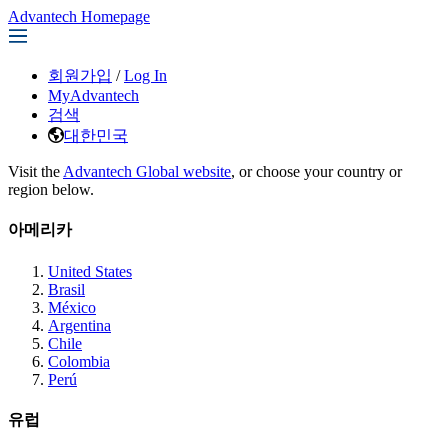
Advantech Homepage
회원가입
/
Log In
MyAdvantech
검색
대한민국
Visit the
Advantech Global website
, or choose your country or
region below.
아메리카
United States
Brasil
México
Argentina
Chile
Colombia
Perú
유럽