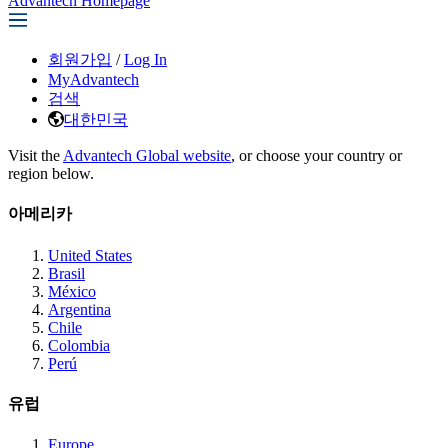
Advantech Homepage
회원가입
/
Log In
MyAdvantech
검색
대한민국
Visit the
Advantech Global website
, or choose your country or
region below.
아메리카
United States
Brasil
México
Argentina
Chile
Colombia
Perú
유럽
Europe