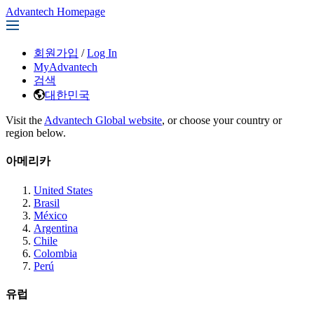
Advantech Homepage
회원가입
/
Log In
MyAdvantech
검색
대한민국
Visit the
Advantech Global website
, or choose your country or
region below.
아메리카
United States
Brasil
México
Argentina
Chile
Colombia
Perú
유럽