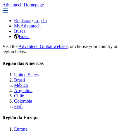
Advantech Homepage
Registrar
/
Log In
MyAdvantech
Busca
Brasil
Visit the
Advantech Global website
, or choose your country or
region below.
Região das Américas
United States
Brasil
México
Argentina
Chile
Colombia
Perú
Região da Europa
Europe