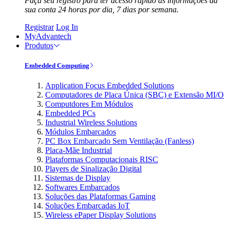
Faça seu registro para ter acesso rápido às informações da
sua conta 24 horas por dia, 7 dias por semana.
Registrar
Log In
MyAdvantech
Produtos
Embedded Computing
Application Focus Embedded Solutions
Computadores de Placa Única (SBC) e Extensão MI/O
Computdores Em Módulos
Embedded PCs
Industrial Wireless Solutions
Módulos Embarcados
PC Box Embarcado Sem Ventilação (Fanless)
Placa-Mãe Industrial
Plataformas Computacionais RISC
Players de Sinalização Digital
Sistemas de Display
Softwares Embarcados
Soluções das Plataformas Gaming
Soluções Embarcadas IoT
Wireless ePaper Display Solutions