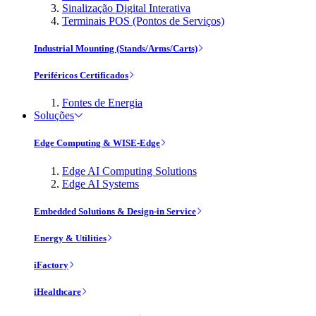
Sinalização Digital Interativa
Terminais POS (Pontos de Serviços)
Industrial Mounting (Stands/Arms/Carts)
Periféricos Certificados
Fontes de Energia
Soluções
Edge Computing & WISE-Edge
Edge AI Computing Solutions
Edge AI Systems
Embedded Solutions & Design-in Service
Energy & Utilities
iFactory
iHealthcare