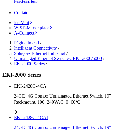
Funcionários
Contato
IoTMart
WISE-Marketplace
A-Connect
Página Inicial
/
Intelligent Connectivity
/
Soluções Ethernet Industrial
/
Unmanaged Ethernet Switches: EKI-2000/5000
/
EKI-2000 Series
/
EKI-2000 Series
EKI-2428G-4CA
24GE+4G Combo Unmanaged Ethernet Switch, 19"
Rackmount, 100~240VAC, 0~60℃
EKI-2428G-4CAI
24GE+4G Combo Unmanaged Ethernet Switch, 19"