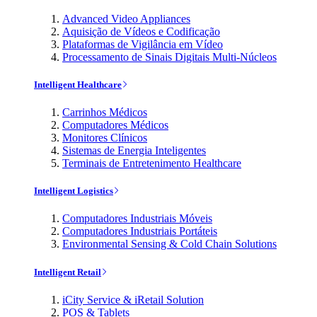
Advanced Video Appliances
Aquisição de Vídeos e Codificação
Plataformas de Vigilância em Vídeo
Processamento de Sinais Digitais Multi-Núcleos
Intelligent Healthcare
Carrinhos Médicos
Computadores Médicos
Monitores Clínicos
Sistemas de Energia Inteligentes
Terminais de Entretenimento Healthcare
Intelligent Logistics
Computadores Industriais Móveis
Computadores Industriais Portáteis
Environmental Sensing & Cold Chain Solutions
Intelligent Retail
iCity Service & iRetail Solution
POS & Tablets