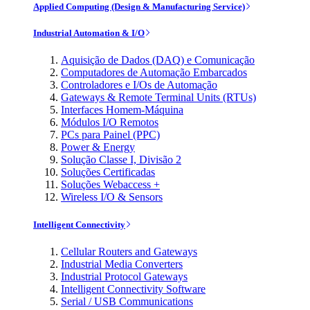
Applied Computing (Design & Manufacturing Service)
Industrial Automation & I/O
Aquisição de Dados (DAQ) e Comunicação
Computadores de Automação Embarcados
Controladores e I/Os de Automação
Gateways & Remote Terminal Units (RTUs)
Interfaces Homem-Máquina
Módulos I/O Remotos
PCs para Painel (PPC)
Power & Energy
Solução Classe I, Divisão 2
Soluções Certificadas
Soluções Webaccess +
Wireless I/O & Sensors
Intelligent Connectivity
Cellular Routers and Gateways
Industrial Media Converters
Industrial Protocol Gateways
Intelligent Connectivity Software
Serial / USB Communications