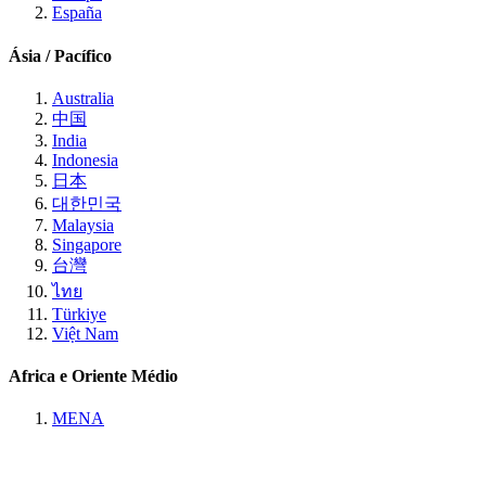
España
Ásia / Pacífico
Australia
中国
India
Indonesia
日本
대한민국
Malaysia
Singapore
台灣
ไทย
Türkiye
Việt Nam
Africa e Oriente Médio
MENA