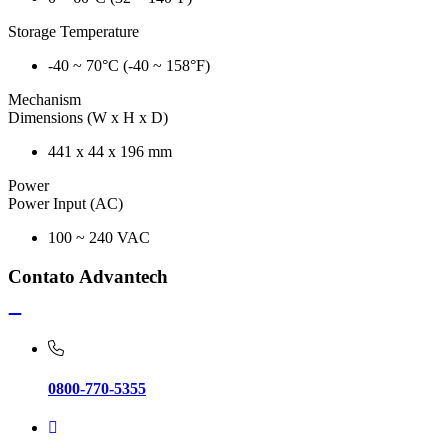
Storage Temperature
-40 ~ 70°C (-40 ~ 158°F)
Mechanism
Dimensions (W x H x D)
441 x 44 x 196 mm
Power
Power Input (AC)
100 ~ 240 VAC
Contato Advantech
0800-770-5355