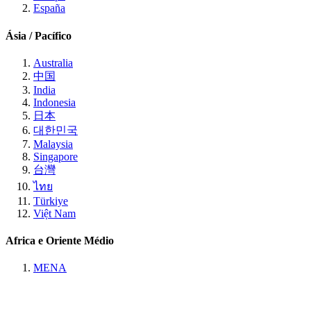
España
Ásia / Pacífico
Australia
中国
India
Indonesia
日本
대한민국
Malaysia
Singapore
台灣
ไทย
Türkiye
Việt Nam
Africa e Oriente Médio
MENA