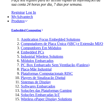
Faça seu registro para ter acesso rápido às informações da
sua conta 24 horas por dia, 7 dias por semana.
Registrar
Log In
MyAdvantech
Produtos
Embedded Computing
Application Focus Embedded Solutions
Computadores de Placa Única (SBC) e Extensão MI/O
Computdores Em Módulos
Embedded PCs
Industrial Wireless Solutions
Módulos Embarcados
PC Box Embarcado Sem Ventilação (Fanless)
Placa-Mãe Industrial
Plataformas Computacionais RISC
Players de Sinalização Digital
Sistemas de Display
Softwares Embarcados
Soluções das Plataformas Gaming
Soluções Embarcadas IoT
Wireless ePaper Display Solutions