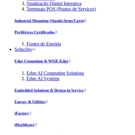
Sinalização Digital Interativa
Terminais POS (Pontos de Serviços)
Industrial Mounting (Stands/Arms/Carts)
Periféricos Certificados
Fontes de Energia
Soluções
Edge Computing & WISE-Edge
Edge AI Computing Solutions
Edge AI Systems
Embedded Solutions & Design-in Service
Energy & Utilities
iFactory
iHealthcare