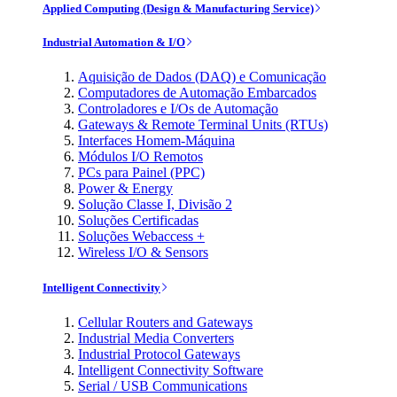
Applied Computing (Design & Manufacturing Service)
Industrial Automation & I/O
Aquisição de Dados (DAQ) e Comunicação
Computadores de Automação Embarcados
Controladores e I/Os de Automação
Gateways & Remote Terminal Units (RTUs)
Interfaces Homem-Máquina
Módulos I/O Remotos
PCs para Painel (PPC)
Power & Energy
Solução Classe I, Divisão 2
Soluções Certificadas
Soluções Webaccess +
Wireless I/O & Sensors
Intelligent Connectivity
Cellular Routers and Gateways
Industrial Media Converters
Industrial Protocol Gateways
Intelligent Connectivity Software
Serial / USB Communications