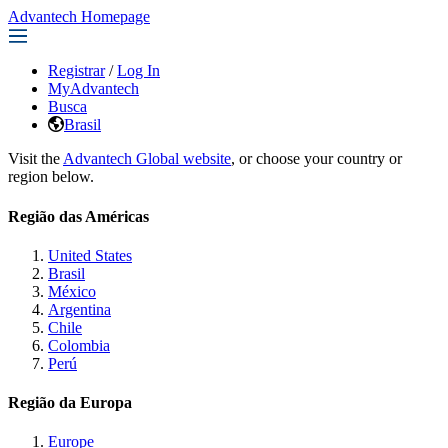
Advantech Homepage
Registrar
/
Log In
MyAdvantech
Busca
Brasil
Visit the
Advantech Global website
, or choose your country or
region below.
Região das Américas
United States
Brasil
México
Argentina
Chile
Colombia
Perú
Região da Europa
Europe