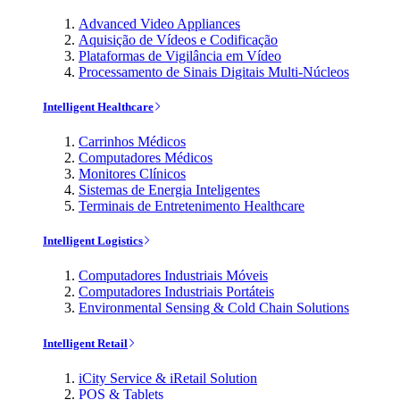
Advanced Video Appliances
Aquisição de Vídeos e Codificação
Plataformas de Vigilância em Vídeo
Processamento de Sinais Digitais Multi-Núcleos
Intelligent Healthcare
Carrinhos Médicos
Computadores Médicos
Monitores Clínicos
Sistemas de Energia Inteligentes
Terminais de Entretenimento Healthcare
Intelligent Logistics
Computadores Industriais Móveis
Computadores Industriais Portáteis
Environmental Sensing & Cold Chain Solutions
Intelligent Retail
iCity Service & iRetail Solution
POS & Tablets