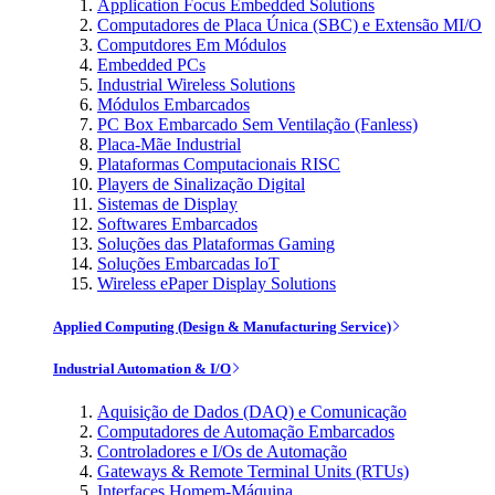
Application Focus Embedded Solutions
Computadores de Placa Única (SBC) e Extensão MI/O
Computdores Em Módulos
Embedded PCs
Industrial Wireless Solutions
Módulos Embarcados
PC Box Embarcado Sem Ventilação (Fanless)
Placa-Mãe Industrial
Plataformas Computacionais RISC
Players de Sinalização Digital
Sistemas de Display
Softwares Embarcados
Soluções das Plataformas Gaming
Soluções Embarcadas IoT
Wireless ePaper Display Solutions
Applied Computing (Design & Manufacturing Service)
Industrial Automation & I/O
Aquisição de Dados (DAQ) e Comunicação
Computadores de Automação Embarcados
Controladores e I/Os de Automação
Gateways & Remote Terminal Units (RTUs)
Interfaces Homem-Máquina