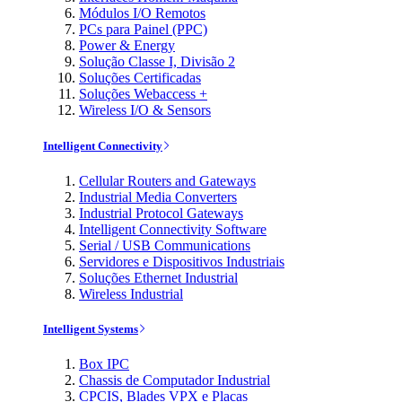
Módulos I/O Remotos
PCs para Painel (PPC)
Power & Energy
Solução Classe I, Divisão 2
Soluções Certificadas
Soluções Webaccess +
Wireless I/O & Sensors
Intelligent Connectivity
Cellular Routers and Gateways
Industrial Media Converters
Industrial Protocol Gateways
Intelligent Connectivity Software
Serial / USB Communications
Servidores e Dispositivos Industriais
Soluções Ethernet Industrial
Wireless Industrial
Intelligent Systems
Box IPC
Chassis de Computador Industrial
CPCIS, Blades VPX e Placas