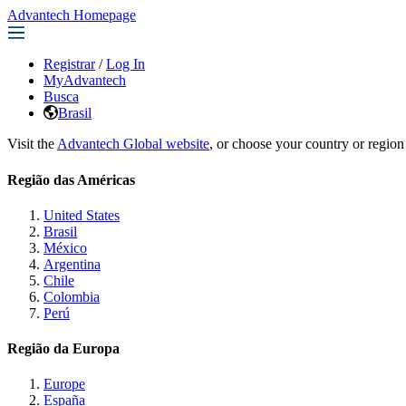
Advantech Homepage
Registrar
/
Log In
MyAdvantech
Busca
Brasil
Visit the
Advantech Global website
, or choose your country or region
Região das Américas
United States
Brasil
México
Argentina
Chile
Colombia
Perú
Região da Europa
Europe
España