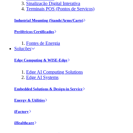
Sinalização Digital Interativa
Terminais POS (Pontos de Serviços)
Industrial Mounting (Stands/Arms/Carts)
Periféricos Certificados
Fontes de Energia
Soluções
Edge Computing & WISE-Edge
Edge AI Computing Solutions
Edge AI Systems
Embedded Solutions & Design-in Service
Energy & Utilities
iFactory
iHealthcare