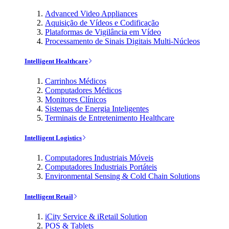
Advanced Video Appliances
Aquisição de Vídeos e Codificação
Plataformas de Vigilância em Vídeo
Processamento de Sinais Digitais Multi-Núcleos
Intelligent Healthcare
Carrinhos Médicos
Computadores Médicos
Monitores Clínicos
Sistemas de Energia Inteligentes
Terminais de Entretenimento Healthcare
Intelligent Logistics
Computadores Industriais Móveis
Computadores Industriais Portáteis
Environmental Sensing & Cold Chain Solutions
Intelligent Retail
iCity Service & iRetail Solution
POS & Tablets