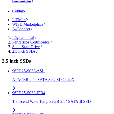
Funcionários
Contato
IoTMart
WISE-Marketplace
A-Connect
Página Inicial
/
Periféricos Certificados
/
Solid State Drive
/
2.5 inch SSDs
/
2.5 inch SSDs
96FD25-S032-ASL
APACER 2.5" SATA 32G SLC LiteX
96FD25-S032-ITR4
Transcend Wide Temp 32GB 2.5" SATAIII SSD