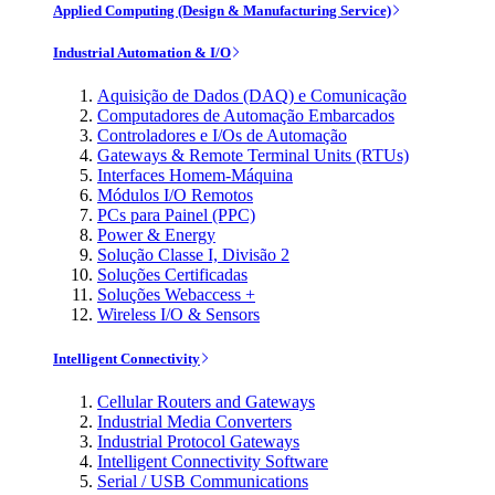
Applied Computing (Design & Manufacturing Service)
Industrial Automation & I/O
Aquisição de Dados (DAQ) e Comunicação
Computadores de Automação Embarcados
Controladores e I/Os de Automação
Gateways & Remote Terminal Units (RTUs)
Interfaces Homem-Máquina
Módulos I/O Remotos
PCs para Painel (PPC)
Power & Energy
Solução Classe I, Divisão 2
Soluções Certificadas
Soluções Webaccess +
Wireless I/O & Sensors
Intelligent Connectivity
Cellular Routers and Gateways
Industrial Media Converters
Industrial Protocol Gateways
Intelligent Connectivity Software
Serial / USB Communications