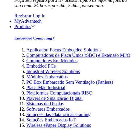
Faça seu registro para ter acesso rápido às informações da
sua conta 24 horas por dia, 7 dias por semana.
Registrar
Log In
MyAdvantech
Produtos
Embedded Computing
Application Focus Embedded Solutions
Computadores de Placa Única (SBC) e Extensão MI/O
Computdores Em Módulos
Embedded PCs
Industrial Wireless Solutions
Módulos Embarcados
PC Box Embarcado Sem Ventilação (Fanless)
Placa-Mãe Industrial
Plataformas Computacionais RISC
Players de Sinalização Digital
Sistemas de Display
Softwares Embarcados
Soluções das Plataformas Gaming
Soluções Embarcadas IoT
Wireless ePaper Display Solutions