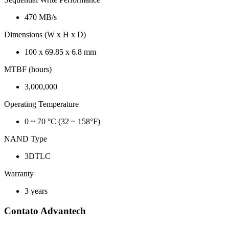
470 MB/s
Dimensions (W x H x D)
100 x 69.85 x 6.8 mm
MTBF (hours)
3,000,000
Operating Temperature
0 ~ 70 °C (32 ~ 158°F)
NAND Type
3DTLC
Warranty
3 years
Contato Advantech