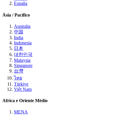
España
Ásia / Pacífico
Australia
中国
India
Indonesia
日本
대한민국
Malaysia
Singapore
台灣
ไทย
Türkiye
Việt Nam
Africa e Oriente Médio
MENA