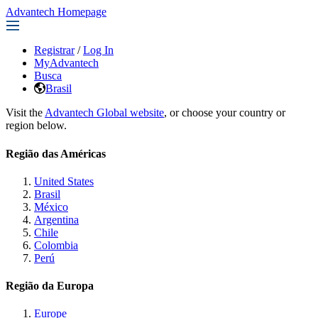
Advantech Homepage
Registrar
/
Log In
MyAdvantech
Busca
Brasil
Visit the
Advantech Global website
, or choose your country or
region below.
Região das Américas
United States
Brasil
México
Argentina
Chile
Colombia
Perú
Região da Europa
Europe