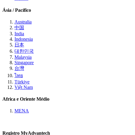
Ásia / Pacífico
Australia
中国
India
Indonesia
日本
대한민국
Malaysia
Singapore
台灣
ไทย
Türkiye
Việt Nam
Africa e Oriente Médio
MENA
Registro MyAdvantech