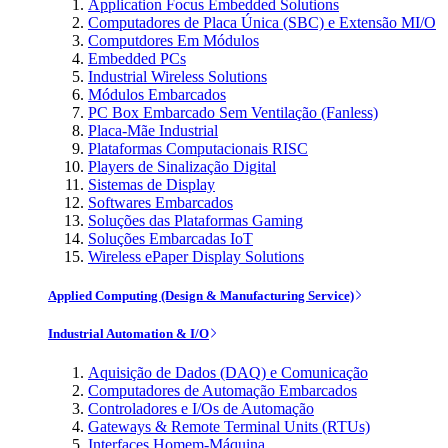
Application Focus Embedded Solutions
Computadores de Placa Única (SBC) e Extensão MI/O
Computdores Em Módulos
Embedded PCs
Industrial Wireless Solutions
Módulos Embarcados
PC Box Embarcado Sem Ventilação (Fanless)
Placa-Mãe Industrial
Plataformas Computacionais RISC
Players de Sinalização Digital
Sistemas de Display
Softwares Embarcados
Soluções das Plataformas Gaming
Soluções Embarcadas IoT
Wireless ePaper Display Solutions
Applied Computing (Design & Manufacturing Service)
Industrial Automation & I/O
Aquisição de Dados (DAQ) e Comunicação
Computadores de Automação Embarcados
Controladores e I/Os de Automação
Gateways & Remote Terminal Units (RTUs)
Interfaces Homem-Máquina