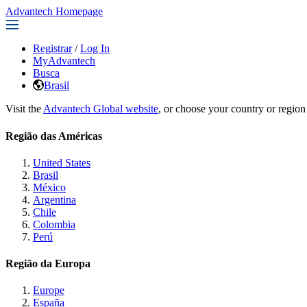
Advantech Homepage
Registrar
/
Log In
MyAdvantech
Busca
Brasil
Visit the
Advantech Global website
, or choose your country or region
Região das Américas
United States
Brasil
México
Argentina
Chile
Colombia
Perú
Região da Europa
Europe
España