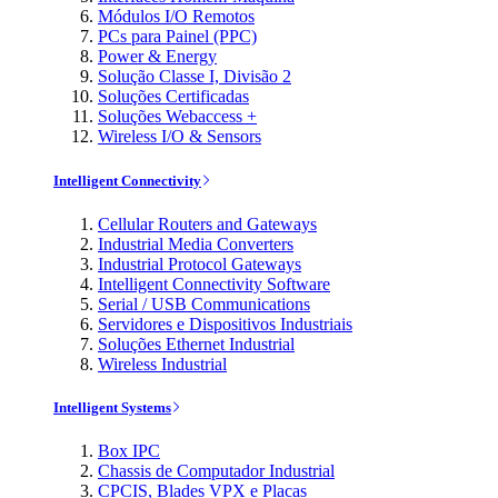
Módulos I/O Remotos
PCs para Painel (PPC)
Power & Energy
Solução Classe I, Divisão 2
Soluções Certificadas
Soluções Webaccess +
Wireless I/O & Sensors
Intelligent Connectivity
Cellular Routers and Gateways
Industrial Media Converters
Industrial Protocol Gateways
Intelligent Connectivity Software
Serial / USB Communications
Servidores e Dispositivos Industriais
Soluções Ethernet Industrial
Wireless Industrial
Intelligent Systems
Box IPC
Chassis de Computador Industrial
CPCIS, Blades VPX e Placas