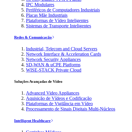
IPC Modulares
Periféricos de Computadores Industriais
Placas Mãe Industriais
Plataformas de Vídeo Inteligentes
Sistemas de Transporte Inteligentes
Redes & Comunicação
Industrial, Telecom and Cloud Servers
Network Interface & Acceleration Cards
Network Security Appliances
SD-WAN & uCPE Platforms
WISE-STACK Private Cloud
Soluções Avançadas de Vídeo
Advanced Video Appliances
Aquisição de Vídeos e Codificação
Plataformas de Vigilância em Vídeo
Processamento de Sinais Digitais Multi-Núcleos
Intelligent Healthcare