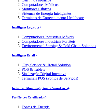
Carrinhos Médicos
Computadores Médicos
Monitores Clínicos
Sistemas de Energia Inteligentes
Terminais de Entretenimento Healthcare
Intelligent Logistics
Computadores Industriais Móveis
Computadores Industriais Portáteis
Environmental Sensing & Cold Chain Solutions
Intelligent Retail
iCity Service & iRetail Solution
POS & Tablets
Sinalização Digital Interativa
Terminais POS (Pontos de Serviços)
Industrial Mounting (Stands/Arms/Carts)
Periféricos Certificados
Fontes de Energia