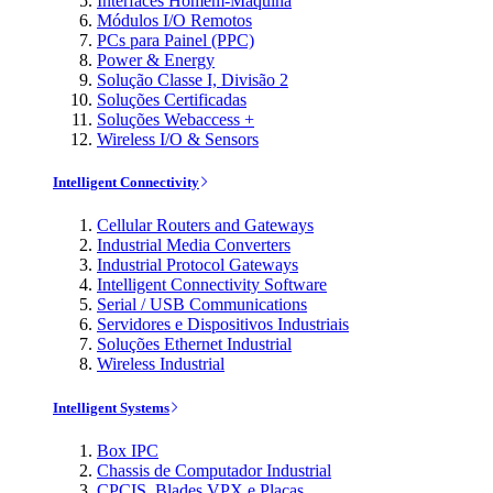
Interfaces Homem-Máquina
Módulos I/O Remotos
PCs para Painel (PPC)
Power & Energy
Solução Classe I, Divisão 2
Soluções Certificadas
Soluções Webaccess +
Wireless I/O & Sensors
Intelligent Connectivity
Cellular Routers and Gateways
Industrial Media Converters
Industrial Protocol Gateways
Intelligent Connectivity Software
Serial / USB Communications
Servidores e Dispositivos Industriais
Soluções Ethernet Industrial
Wireless Industrial
Intelligent Systems
Box IPC
Chassis de Computador Industrial
CPCIS, Blades VPX e Placas