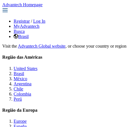
Advantech Homepage
Registrar
/
Log In
MyAdvantech
Busca
Brasil
Visit the
Advantech Global website
, or choose your country or region
Região das Américas
United States
Brasil
México
Argentina
Chile
Colombia
Perú
Região da Europa
Europe
España