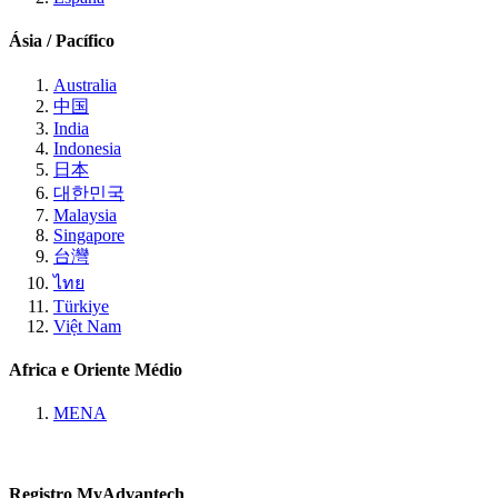
Ásia / Pacífico
Australia
中国
India
Indonesia
日本
대한민국
Malaysia
Singapore
台灣
ไทย
Türkiye
Việt Nam
Africa e Oriente Médio
MENA
Registro MyAdvantech