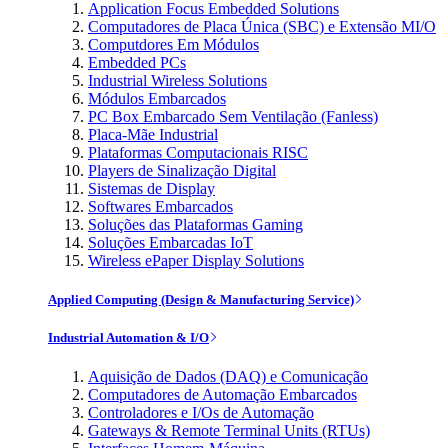
Application Focus Embedded Solutions
Computadores de Placa Única (SBC) e Extensão MI/O
Computdores Em Módulos
Embedded PCs
Industrial Wireless Solutions
Módulos Embarcados
PC Box Embarcado Sem Ventilação (Fanless)
Placa-Mãe Industrial
Plataformas Computacionais RISC
Players de Sinalização Digital
Sistemas de Display
Softwares Embarcados
Soluções das Plataformas Gaming
Soluções Embarcadas IoT
Wireless ePaper Display Solutions
Applied Computing (Design & Manufacturing Service)
Industrial Automation & I/O
Aquisição de Dados (DAQ) e Comunicação
Computadores de Automação Embarcados
Controladores e I/Os de Automação
Gateways & Remote Terminal Units (RTUs)