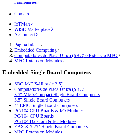
Funcionários
Contato
IoTMart
WISE-Marketplace
A-Connect
Página Inicial
/
Embedded Computing
/
Computadores de Placa Única (SBC) e Extensão MI/O
/
MI/O Extension Modules
/
Embedded Single Board Computers
SBC M-E/S-Ultra de 2,5’’
Computadores de Placa Única (SBC)
3.5" MI/O-Compact Single Board Computers
3.5" Single Board Computers
4" EPIC Single Board Computers
PC/104 CPU Boards & I/O Modules
PC/104 CPU Boards
PC/104 Datacom & I/O Modules
EBX & 5.25" Single Board Computers
MI/O Extension Modules