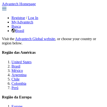
Advantech Homepage
Registrar
/
Log In
MyAdvantech
Busca
Brasil
Visit the
Advantech Global website
, or choose your country or
region below.
Região das Américas
United States
Brasil
México
Argentina
Chile
Colombia
Perú
Região da Europa
Europe