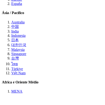
España
Ásia / Pacífico
Australia
中国
India
Indonesia
日本
대한민국
Malaysia
Singapore
台灣
ไทย
Türkiye
Việt Nam
Africa e Oriente Médio
MENA