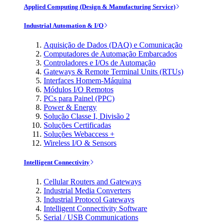
Applied Computing (Design & Manufacturing Service)
Industrial Automation & I/O
Aquisição de Dados (DAQ) e Comunicação
Computadores de Automação Embarcados
Controladores e I/Os de Automação
Gateways & Remote Terminal Units (RTUs)
Interfaces Homem-Máquina
Módulos I/O Remotos
PCs para Painel (PPC)
Power & Energy
Solução Classe I, Divisão 2
Soluções Certificadas
Soluções Webaccess +
Wireless I/O & Sensors
Intelligent Connectivity
Cellular Routers and Gateways
Industrial Media Converters
Industrial Protocol Gateways
Intelligent Connectivity Software
Serial / USB Communications