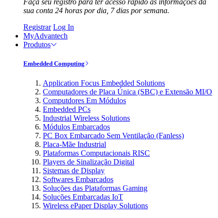
Faça seu registro para ter acesso rápido às informações da
sua conta 24 horas por dia, 7 dias por semana.
Registrar
Log In
MyAdvantech
Produtos
Embedded Computing
Application Focus Embedded Solutions
Computadores de Placa Única (SBC) e Extensão MI/O
Computdores Em Módulos
Embedded PCs
Industrial Wireless Solutions
Módulos Embarcados
PC Box Embarcado Sem Ventilação (Fanless)
Placa-Mãe Industrial
Plataformas Computacionais RISC
Players de Sinalização Digital
Sistemas de Display
Softwares Embarcados
Soluções das Plataformas Gaming
Soluções Embarcadas IoT
Wireless ePaper Display Solutions