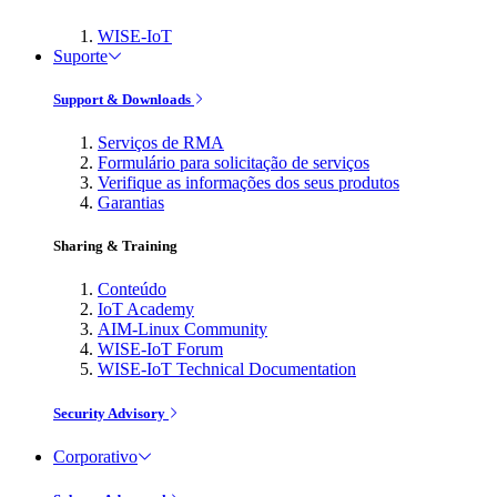
WISE-IoT
Suporte
Support & Downloads
Serviços de RMA
Formulário para solicitação de serviços
Verifique as informações dos seus produtos
Garantias
Sharing & Training
Conteúdo
IoT Academy
AIM-Linux Community
WISE-IoT Forum
WISE-IoT Technical Documentation
Security Advisory
Corporativo