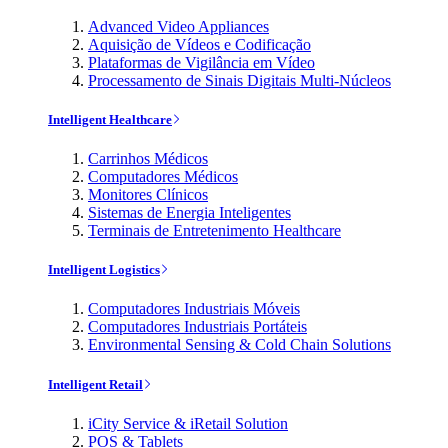
Advanced Video Appliances
Aquisição de Vídeos e Codificação
Plataformas de Vigilância em Vídeo
Processamento de Sinais Digitais Multi-Núcleos
Intelligent Healthcare
Carrinhos Médicos
Computadores Médicos
Monitores Clínicos
Sistemas de Energia Inteligentes
Terminais de Entretenimento Healthcare
Intelligent Logistics
Computadores Industriais Móveis
Computadores Industriais Portáteis
Environmental Sensing & Cold Chain Solutions
Intelligent Retail
iCity Service & iRetail Solution
POS & Tablets