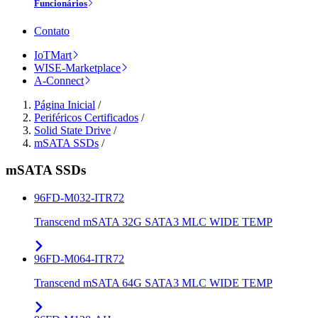
Funcionários
Contato
IoTMart
WISE-Marketplace
A-Connect
Página Inicial
/
Periféricos Certificados
/
Solid State Drive
/
mSATA SSDs
/
mSATA SSDs
96FD-M032-ITR72
Transcend mSATA 32G SATA3 MLC WIDE TEMP
96FD-M064-ITR72
Transcend mSATA 64G SATA3 MLC WIDE TEMP