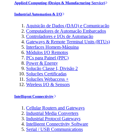
Applied Computing (Design & Manufacturing Service)
Industrial Automation & I/O
Aquisição de Dados (DAQ) e Comunicação
Computadores de Automação Embarcados
Controladores e I/Os de Automação
Gateways & Remote Terminal Units (RTUs)
Interfaces Homem-Máquina
Módulos I/O Remotos
PCs para Painel (PPC)
Power & Energy
Solução Classe I, Divisão 2
Soluções Certificadas
Soluções Webaccess +
Wireless I/O & Sensors
Intelligent Connectivity
Cellular Routers and Gateways
Industrial Media Converters
Industrial Protocol Gateways
Intelligent Connectivity Software
Serial / USB Communications