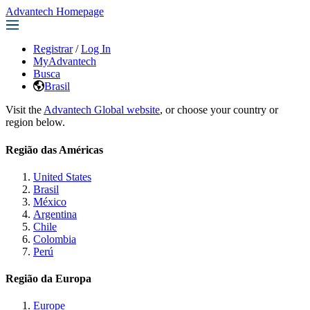
Advantech Homepage
Registrar
/
Log In
MyAdvantech
Busca
Brasil
Visit the
Advantech Global website
, or choose your country or
region below.
Região das Américas
United States
Brasil
México
Argentina
Chile
Colombia
Perú
Região da Europa
Europe