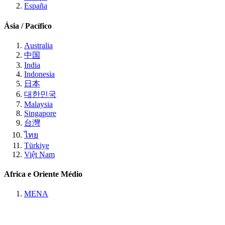
España
Ásia / Pacífico
Australia
中国
India
Indonesia
日本
대한민국
Malaysia
Singapore
台灣
ไทย
Türkiye
Việt Nam
Africa e Oriente Médio
MENA