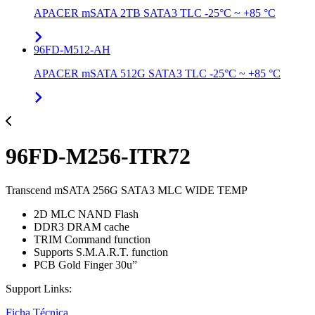
APACER mSATA 2TB SATA3 TLC -25°C ~ +85 °C
96FD-M512-AH
APACER mSATA 512G SATA3 TLC -25°C ~ +85 °C
96FD-M256-ITR72
Transcend mSATA 256G SATA3 MLC WIDE TEMP
2D MLC NAND Flash
DDR3 DRAM cache
TRIM Command function
Supports S.M.A.R.T. function
PCB Gold Finger 30u”
Support Links:
Ficha Técnica