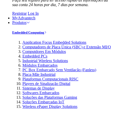
Faça seu registro para ter acesso rápido às informações da
sua conta 24 horas por dia, 7 dias por semana.
Registrar
Log In
MyAdvantech
Produtos
Embedded Computing
Application Focus Embedded Solutions
Computadores de Placa Única (SBC) e Extensão MI/O
Computdores Em Módulos
Embedded PCs
Industrial Wireless Solutions
Módulos Embarcados
PC Box Embarcado Sem Ventilação (Fanless)
Placa-Mãe Industrial
Plataformas Computacionais RISC
Players de Sinalização Digital
Sistemas de Display
Softwares Embarcados
Soluções das Plataformas Gaming
Soluções Embarcadas IoT
Wireless ePaper Display Solutions