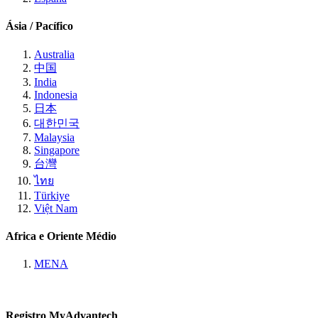
Ásia / Pacífico
Australia
中国
India
Indonesia
日本
대한민국
Malaysia
Singapore
台灣
ไทย
Türkiye
Việt Nam
Africa e Oriente Médio
MENA
Registro MyAdvantech