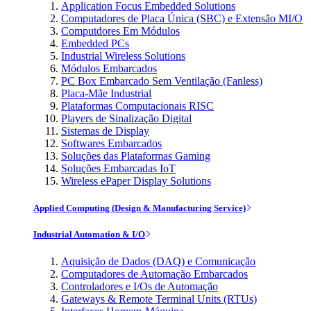
Application Focus Embedded Solutions
Computadores de Placa Única (SBC) e Extensão MI/O
Computdores Em Módulos
Embedded PCs
Industrial Wireless Solutions
Módulos Embarcados
PC Box Embarcado Sem Ventilação (Fanless)
Placa-Mãe Industrial
Plataformas Computacionais RISC
Players de Sinalização Digital
Sistemas de Display
Softwares Embarcados
Soluções das Plataformas Gaming
Soluções Embarcadas IoT
Wireless ePaper Display Solutions
Applied Computing (Design & Manufacturing Service)
Industrial Automation & I/O
Aquisição de Dados (DAQ) e Comunicação
Computadores de Automação Embarcados
Controladores e I/Os de Automação
Gateways & Remote Terminal Units (RTUs)