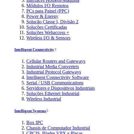
Interfaces Homem-Máquina
Módulos I/O Remotos
PCs para Painel (PPC)
Power & Energy
Solução Classe I, Divisão 2
Soluções Certificadas
Soluções Webaccess +
Wireless I/O & Sensors
Intelligent Connectivity
Cellular Routers and Gateways
Industrial Media Converters
Industrial Protocol Gateways
Intelligent Connectivity Software
Serial / USB Communications
Servidores e Dispositivos Industriais
Soluções Ethernet Industrial
Wireless Industrial
Intelligent Systems
Box IPC
Chassis de Computador Industrial
CPCIS, Blades VPX e Placas