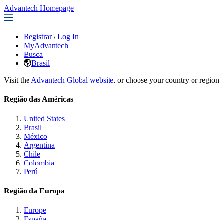
Advantech Homepage
Registrar
/
Log In
MyAdvantech
Busca
Brasil
Visit the
Advantech Global website
, or choose your country or region
Região das Américas
United States
Brasil
México
Argentina
Chile
Colombia
Perú
Região da Europa
Europe
España