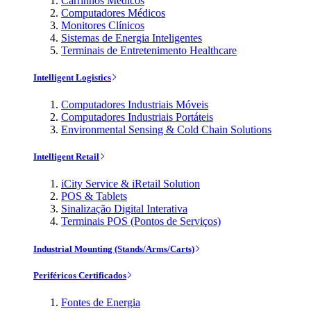
Carrinhos Médicos
Computadores Médicos
Monitores Clínicos
Sistemas de Energia Inteligentes
Terminais de Entretenimento Healthcare
Intelligent Logistics
Computadores Industriais Móveis
Computadores Industriais Portáteis
Environmental Sensing & Cold Chain Solutions
Intelligent Retail
iCity Service & iRetail Solution
POS & Tablets
Sinalização Digital Interativa
Terminais POS (Pontos de Serviços)
Industrial Mounting (Stands/Arms/Carts)
Periféricos Certificados
Fontes de Energia