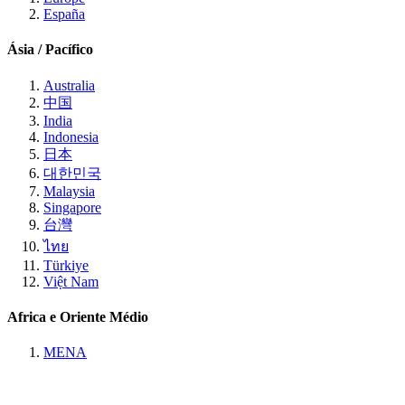
España
Ásia / Pacífico
Australia
中国
India
Indonesia
日本
대한민국
Malaysia
Singapore
台灣
ไทย
Türkiye
Việt Nam
Africa e Oriente Médio
MENA