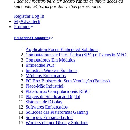
Faça seu registro para ter acesso rápido às informações da
sua conta 24 horas por dia, 7 dias por semana.
Registrar
Log In
MyAdvantech
Produtos
Embedded Computing
Application Focus Embedded Solutions
Computadores de Placa Única (SBC) e Extensão MI/O
Computdores Em Módulos
Embedded PCs
Industrial Wireless Solutions
Módulos Embarcados
PC Box Embarcado Sem Ventilação (Fanless)
Placa-Mãe Industrial
Plataformas Computacionais RISC
Players de Sinalização Digital
Sistemas de Display
Softwares Embarcados
Soluções das Plataformas Gaming
Soluções Embarcadas IoT
Wireless ePaper Display Solutions