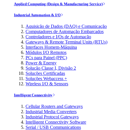
Applied Computing (Design & Manufacturing Service)
Industrial Automation & I/O
Aquisição de Dados (DAQ) e Comunicação
Computadores de Automação Embarcados
Controladores e I/Os de Automação
Gateways & Remote Terminal Units (RTUs)
Interfaces Homem-Máquina
Módulos I/O Remotos
PCs para Painel (PPC)
Power & Energy
Solução Classe I, Divisão 2
Soluções Certificadas
Soluções Webaccess +
Wireless I/O & Sensors
Intelligent Connectivity
Cellular Routers and Gateways
Industrial Media Converters
Industrial Protocol Gateways
Intelligent Connectivity Software
Serial / USB Communications