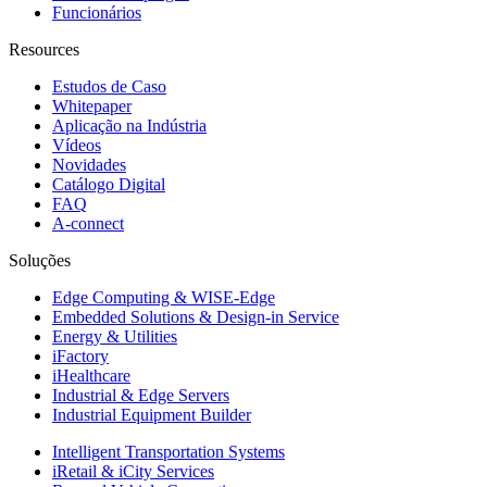
Funcionários
Resources
Estudos de Caso
Whitepaper
Aplicação na Indústria
Vídeos
Novidades
Catálogo Digital
FAQ
A-connect
Soluções
Edge Computing & WISE-Edge
Embedded Solutions & Design-in Service
Energy & Utilities
iFactory
iHealthcare
Industrial & Edge Servers
Industrial Equipment Builder
Intelligent Transportation Systems
iRetail & iCity Services