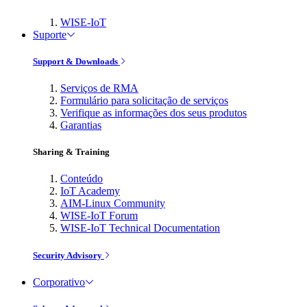
WISE-IoT
Suporte
Support & Downloads
Serviços de RMA
Formulário para solicitação de serviços
Verifique as informações dos seus produtos
Garantias
Sharing & Training
Conteúdo
IoT Academy
AIM-Linux Community
WISE-IoT Forum
WISE-IoT Technical Documentation
Security Advisory
Corporativo