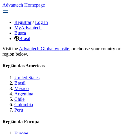
Advantech Homepage
Registrar
/
Log In
MyAdvantech
Busca
Brasil
Visit the
Advantech Global website
, or choose your country or
region below.
Região das Américas
United States
Brasil
México
Argentina
Chile
Colombia
Perú
Região da Europa
Europe