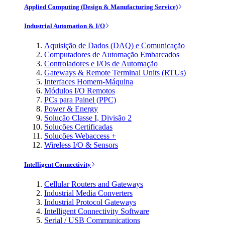
Applied Computing (Design & Manufacturing Service)
Industrial Automation & I/O
Aquisição de Dados (DAQ) e Comunicação
Computadores de Automação Embarcados
Controladores e I/Os de Automação
Gateways & Remote Terminal Units (RTUs)
Interfaces Homem-Máquina
Módulos I/O Remotos
PCs para Painel (PPC)
Power & Energy
Solução Classe I, Divisão 2
Soluções Certificadas
Soluções Webaccess +
Wireless I/O & Sensors
Intelligent Connectivity
Cellular Routers and Gateways
Industrial Media Converters
Industrial Protocol Gateways
Intelligent Connectivity Software
Serial / USB Communications