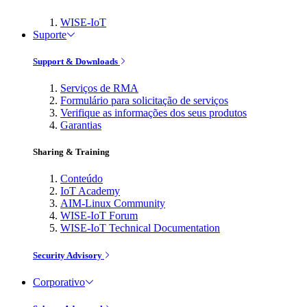
WISE-IoT
Suporte
Support & Downloads
Serviços de RMA
Formulário para solicitação de serviços
Verifique as informações dos seus produtos
Garantias
Sharing & Training
Conteúdo
IoT Academy
AIM-Linux Community
WISE-IoT Forum
WISE-IoT Technical Documentation
Security Advisory
Corporativo