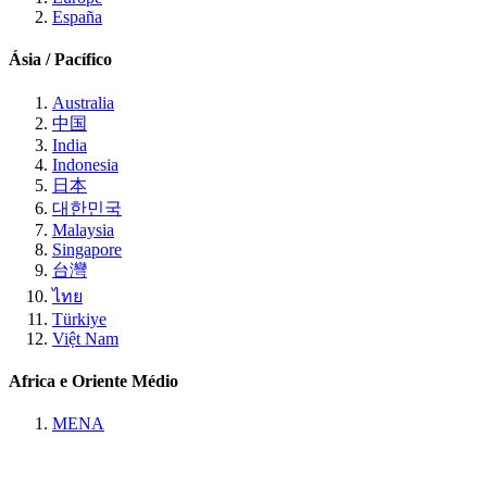
España
Ásia / Pacífico
Australia
中国
India
Indonesia
日本
대한민국
Malaysia
Singapore
台灣
ไทย
Türkiye
Việt Nam
Africa e Oriente Médio
MENA