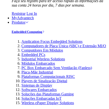
Faça seu registro para ter acesso rápido às informações da
sua conta 24 horas por dia, 7 dias por semana.
Registrar
Log In
MyAdvantech
Produtos
Embedded Computing
Application Focus Embedded Solutions
Computadores de Placa Única (SBC) e Extensão MI/O
Computdores Em Módulos
Embedded PCs
Industrial Wireless Solutions
Módulos Embarcados
PC Box Embarcado Sem Ventilação (Fanless)
Placa-Mãe Industrial
Plataformas Computacionais RISC
Players de Sinalização Digital
Sistemas de Display
Softwares Embarcados
Soluções das Plataformas Gaming
Soluções Embarcadas IoT
Wireless ePaper Display Solutions