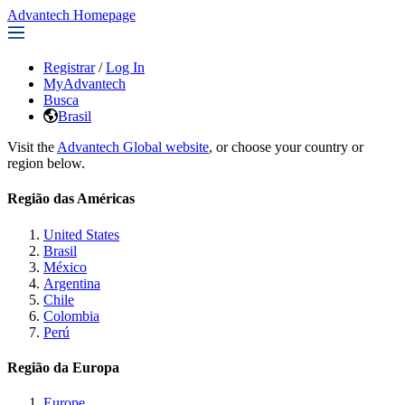
Advantech Homepage
Registrar
/
Log In
MyAdvantech
Busca
Brasil
Visit the
Advantech Global website
, or choose your country or
region below.
Região das Américas
United States
Brasil
México
Argentina
Chile
Colombia
Perú
Região da Europa
Europe