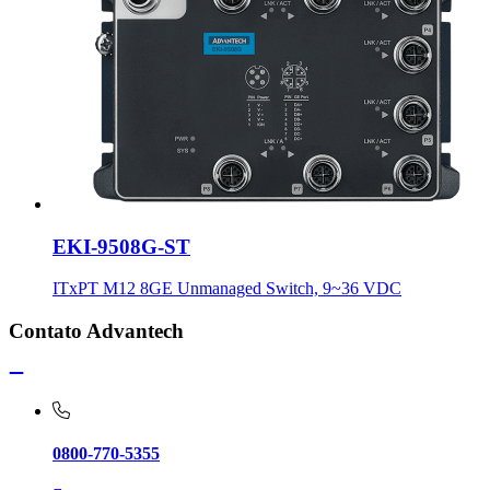
EKI-9508G-ST
ITxPT M12 8GE Unmanaged Switch, 9~36 VDC
Contato Advantech
0800-770-5355