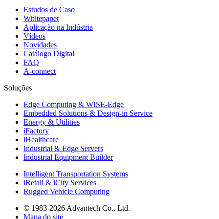
Estudos de Caso
Whitepaper
Aplicação na Indústria
Vídeos
Novidades
Catálogo Digital
FAQ
A-connect
Soluções
Edge Computing & WISE-Edge
Embedded Solutions & Design-in Service
Energy & Utilities
iFactory
iHealthcare
Industrial & Edge Servers
Industrial Equipment Builder
Intelligent Transportation Systems
iRetail & iCity Services
Rugged Vehicle Computing
© 1983-2026 Advantech Co., Ltd.
Mapa do site