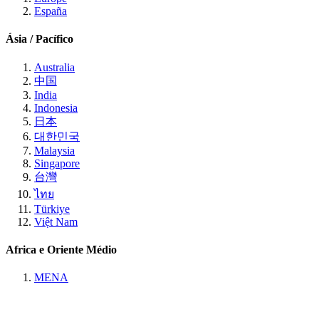
España
Ásia / Pacífico
Australia
中国
India
Indonesia
日本
대한민국
Malaysia
Singapore
台灣
ไทย
Türkiye
Việt Nam
Africa e Oriente Médio
MENA