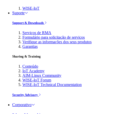
WISE-IoT
Suporte
Support & Downloads
Serviços de RMA
Formulário para solicitação de serviços
Verifique as informações dos seus produtos
Garantias
Sharing & Training
Conteúdo
IoT Academy
AIM-Linux Community
WISE-IoT Forum
WISE-IoT Technical Documentation
Security Advisory
Corporativo