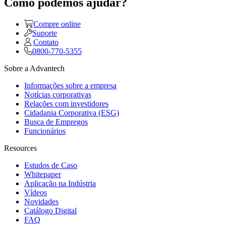
Como podemos ajudar?
Compre online
Suporte
Contato
0800-770-5355
Sobre a Advantech
Informações sobre a empresa
Notícias corporativas
Relações com investidores
Cidadania Corporativa (ESG)
Busca de Empregos
Funcionários
Resources
Estudos de Caso
Whitepaper
Aplicação na Indústria
Vídeos
Novidades
Catálogo Digital
FAQ