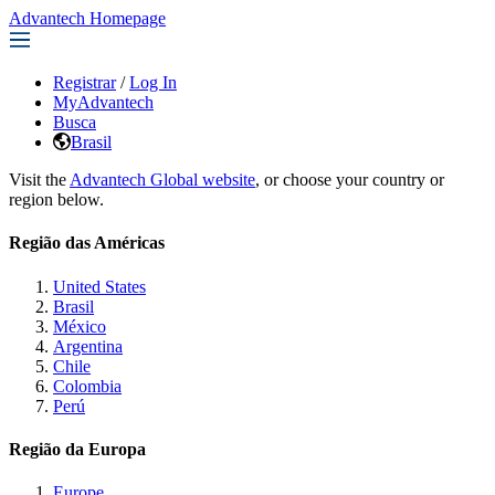
Advantech Homepage
Registrar
/
Log In
MyAdvantech
Busca
Brasil
Visit the
Advantech Global website
, or choose your country or
region below.
Região das Américas
United States
Brasil
México
Argentina
Chile
Colombia
Perú
Região da Europa
Europe