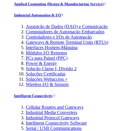
Applied Computing (Design & Manufacturing Service)
Industrial Automation & I/O
Aquisição de Dados (DAQ) e Comunicação
Computadores de Automação Embarcados
Controladores e I/Os de Automação
Gateways & Remote Terminal Units (RTUs)
Interfaces Homem-Máquina
Módulos I/O Remotos
PCs para Painel (PPC)
Power & Energy
Solução Classe I, Divisão 2
Soluções Certificadas
Soluções Webaccess +
Wireless I/O & Sensors
Intelligent Connectivity
Cellular Routers and Gateways
Industrial Media Converters
Industrial Protocol Gateways
Intelligent Connectivity Software
Serial / USB Communications