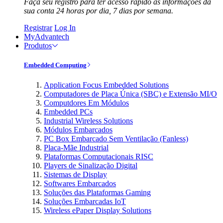
Faça seu registro para ter acesso rápido às informações da
sua conta 24 horas por dia, 7 dias por semana.
Registrar
Log In
MyAdvantech
Produtos
Embedded Computing
Application Focus Embedded Solutions
Computadores de Placa Única (SBC) e Extensão MI/O
Computdores Em Módulos
Embedded PCs
Industrial Wireless Solutions
Módulos Embarcados
PC Box Embarcado Sem Ventilação (Fanless)
Placa-Mãe Industrial
Plataformas Computacionais RISC
Players de Sinalização Digital
Sistemas de Display
Softwares Embarcados
Soluções das Plataformas Gaming
Soluções Embarcadas IoT
Wireless ePaper Display Solutions