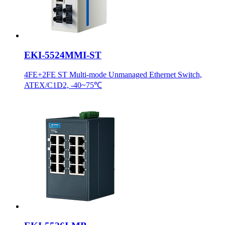
EKI-5524MMI-ST
4FE+2FE ST Multi-mode Unmanaged Ethernet Switch,
ATEX/C1D2, -40~75℃