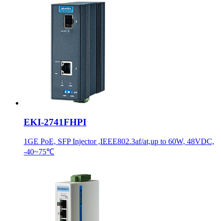
EKI-2741FHPI
1GE PoE, SFP Injector ,IEEE802.3af/at,up to 60W, 48VDC,
-40~75℃