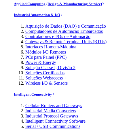
Applied Computing (Design & Manufacturing Service)
Industrial Automation & I/O
Aquisição de Dados (DAQ) e Comunicação
Computadores de Automação Embarcados
Controladores e I/Os de Automação
Gateways & Remote Terminal Units (RTUs)
Interfaces Homem-Máquina
Módulos I/O Remotos
PCs para Painel (PPC)
Power & Energy
Solução Classe I, Divisão 2
Soluções Certificadas
Soluções Webaccess +
Wireless I/O & Sensors
Intelligent Connectivity
Cellular Routers and Gateways
Industrial Media Converters
Industrial Protocol Gateways
Intelligent Connectivity Software
Serial / USB Communications