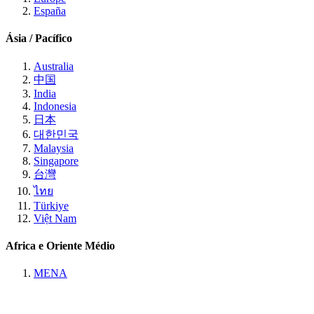
España
Ásia / Pacífico
Australia
中国
India
Indonesia
日本
대한민국
Malaysia
Singapore
台灣
ไทย
Türkiye
Việt Nam
Africa e Oriente Médio
MENA