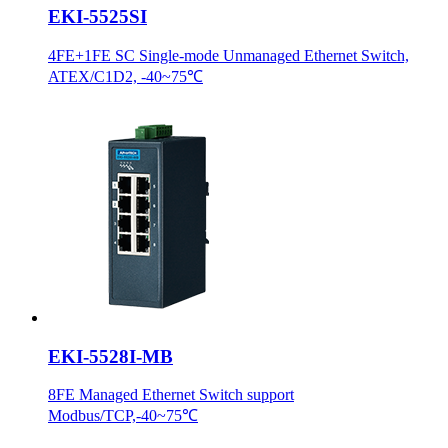
EKI-5525SI
4FE+1FE SC Single-mode Unmanaged Ethernet Switch,
ATEX/C1D2, -40~75℃
EKI-5528I-MB
8FE Managed Ethernet Switch support
Modbus/TCP,-40~75℃