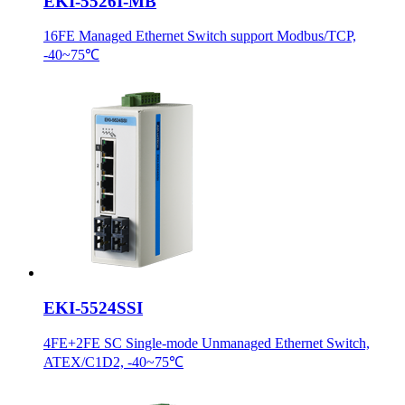
EKI-5526I-MB
16FE Managed Ethernet Switch support Modbus/TCP,
-40~75℃
EKI-5524SSI
4FE+2FE SC Single-mode Unmanaged Ethernet Switch,
ATEX/C1D2, -40~75℃