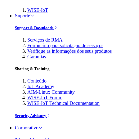
WISE-IoT
Suporte
Support & Downloads
Serviços de RMA
Formulário para solicitação de serviços
Verifique as informações dos seus produtos
Garantias
Sharing & Training
Conteúdo
IoT Academy
AIM-Linux Community
WISE-IoT Forum
WISE-IoT Technical Documentation
Security Advisory
Corporativo