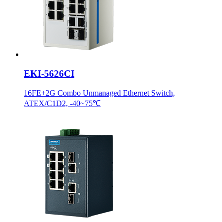
EKI-5626CI
16FE+2G Combo Unmanaged Ethernet Switch,
ATEX/C1D2, -40~75℃