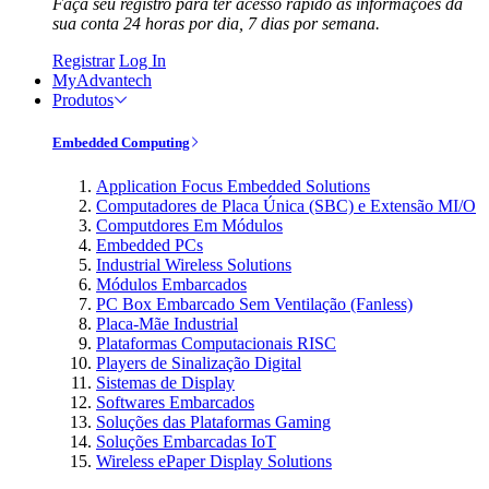
Faça seu registro para ter acesso rápido às informações da
sua conta 24 horas por dia, 7 dias por semana.
Registrar
Log In
MyAdvantech
Produtos
Embedded Computing
Application Focus Embedded Solutions
Computadores de Placa Única (SBC) e Extensão MI/O
Computdores Em Módulos
Embedded PCs
Industrial Wireless Solutions
Módulos Embarcados
PC Box Embarcado Sem Ventilação (Fanless)
Placa-Mãe Industrial
Plataformas Computacionais RISC
Players de Sinalização Digital
Sistemas de Display
Softwares Embarcados
Soluções das Plataformas Gaming
Soluções Embarcadas IoT
Wireless ePaper Display Solutions