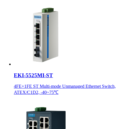
EKI-5525MI-ST
4FE+1FE ST Multi-mode Unmanaged Ethernet Switch,
ATEX/C1D2, -40~75℃