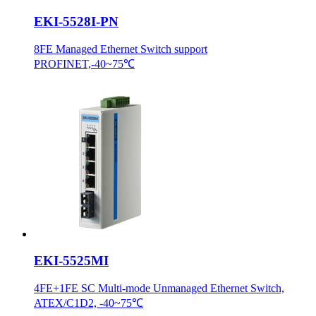
EKI-5528I-PN
8FE Managed Ethernet Switch support
PROFINET,-40~75℃
EKI-5525MI
4FE+1FE SC Multi-mode Unmanaged Ethernet Switch,
ATEX/C1D2, -40~75℃