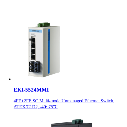
EKI-5524MMI
4FE+2FE SC Multi-mode Unmanaged Ethernet Switch,
ATEX/C1D2, -40~75℃