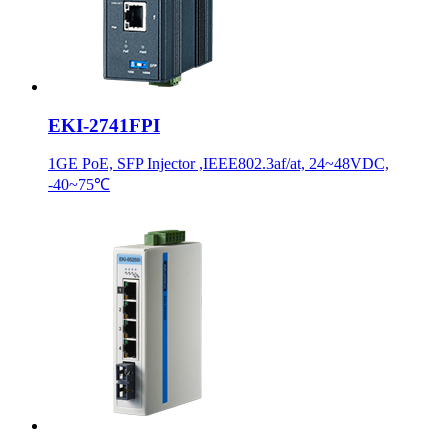
EKI-2741FPI
1GE PoE, SFP Injector ,IEEE802.3af/at, 24~48VDC,
-40~75℃