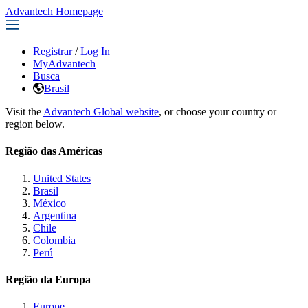
Advantech Homepage
Registrar
/
Log In
MyAdvantech
Busca
Brasil
Visit the
Advantech Global website
, or choose your country or
region below.
Região das Américas
United States
Brasil
México
Argentina
Chile
Colombia
Perú
Região da Europa
Europe