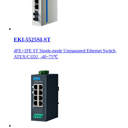
EKI-5525SI-ST
4FE+1FE ST Single-mode Unmanaged Ethernet Switch,
ATEX/C1D2, -40~75℃