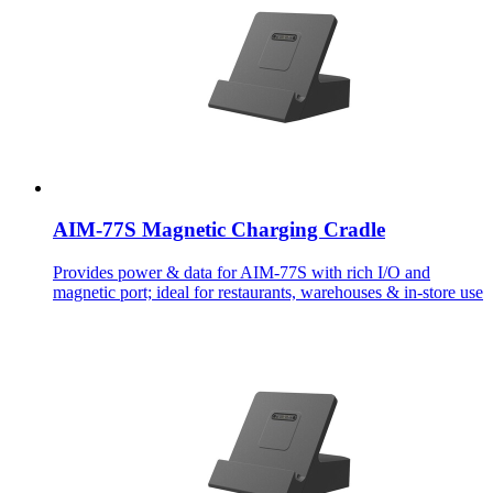
AIM-77S Magnetic Charging Cradle
Provides power & data for AIM-77S with rich I/O and
magnetic port; ideal for restaurants, warehouses & in-store use