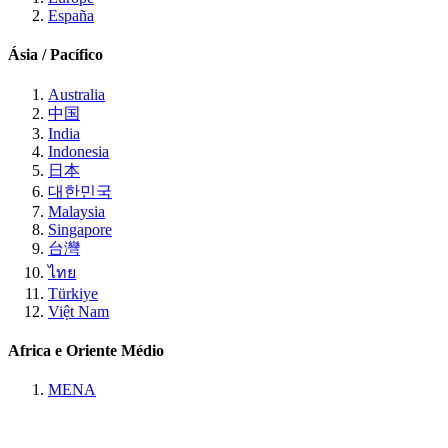
España
Ásia / Pacífico
Australia
中国
India
Indonesia
日本
대한민국
Malaysia
Singapore
台灣
ไทย
Türkiye
Việt Nam
Africa e Oriente Médio
MENA