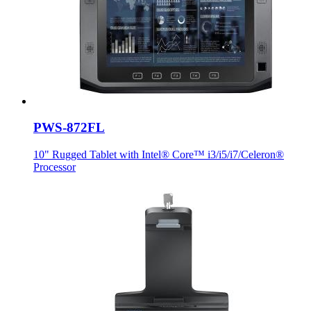
PWS-872FL
10" Rugged Tablet with Intel® Core™ i3/i5/i7/Celeron®
Processor