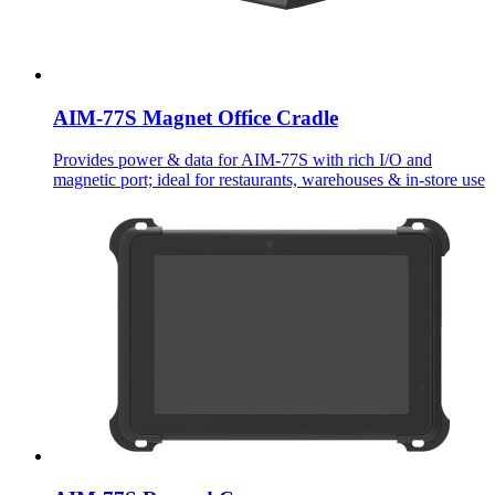
AIM-77S Magnet Office Cradle
Provides power & data for AIM-77S with rich I/O and
magnetic port; ideal for restaurants, warehouses & in-store use