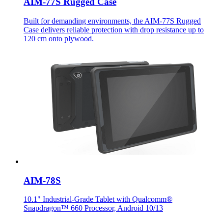
AIM-77S Rugged Case
Built for demanding environments, the AIM-77S Rugged
Case delivers reliable protection with drop resistance up to
120 cm onto plywood.
AIM-78S
10.1" Industrial-Grade Tablet with Qualcomm®
Snapdragon™ 660 Processor, Android 10/13