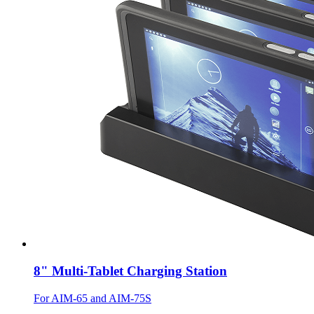
8" Multi-Tablet Charging Station
For AIM-65 and AIM-75S