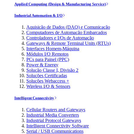
Applied Computing (Design & Manufacturing Service)
Industrial Automation & I/O
Aquisição de Dados (DAQ) e Comunicação
Computadores de Automação Embarcados
Controladores e I/Os de Automação
Gateways & Remote Terminal Units (RTUs)
Interfaces Homem-Máquina
Módulos I/O Remotos
PCs para Painel (PPC)
Power & Energy
Solução Classe I, Divisão 2
Soluções Certificadas
Soluções Webaccess +
Wireless I/O & Sensors
Intelligent Connectivity
Cellular Routers and Gateways
Industrial Media Converters
Industrial Protocol Gateways
Intelligent Connectivity Software
Serial / USB Communications