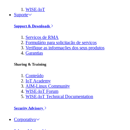
WISE-IoT
Suporte
Support & Downloads
Serviços de RMA
Formulário para solicitação de serviços
Verifique as informações dos seus produtos
Garantias
Sharing & Training
Conteúdo
IoT Academy
AIM-Linux Community
WISE-IoT Forum
WISE-IoT Technical Documentation
Security Advisory
Corporativo