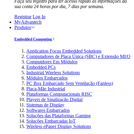
Faça seu registro para ter acesso rápido às informações da
sua conta 24 horas por dia, 7 dias por semana.
Registrar
Log In
MyAdvantech
Produtos
Embedded Computing
Application Focus Embedded Solutions
Computadores de Placa Única (SBC) e Extensão MI/O
Computdores Em Módulos
Embedded PCs
Industrial Wireless Solutions
Módulos Embarcados
PC Box Embarcado Sem Ventilação (Fanless)
Placa-Mãe Industrial
Plataformas Computacionais RISC
Players de Sinalização Digital
Sistemas de Display
Softwares Embarcados
Soluções das Plataformas Gaming
Soluções Embarcadas IoT
Wireless ePaper Display Solutions