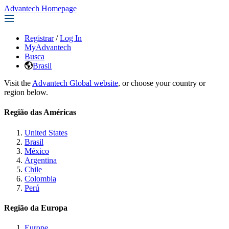
Advantech Homepage
Registrar
/
Log In
MyAdvantech
Busca
Brasil
Visit the
Advantech Global website
, or choose your country or
region below.
Região das Américas
United States
Brasil
México
Argentina
Chile
Colombia
Perú
Região da Europa
Europe