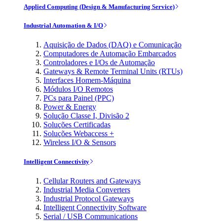
Applied Computing (Design & Manufacturing Service)
Industrial Automation & I/O
Aquisição de Dados (DAQ) e Comunicação
Computadores de Automação Embarcados
Controladores e I/Os de Automação
Gateways & Remote Terminal Units (RTUs)
Interfaces Homem-Máquina
Módulos I/O Remotos
PCs para Painel (PPC)
Power & Energy
Solução Classe I, Divisão 2
Soluções Certificadas
Soluções Webaccess +
Wireless I/O & Sensors
Intelligent Connectivity
Cellular Routers and Gateways
Industrial Media Converters
Industrial Protocol Gateways
Intelligent Connectivity Software
Serial / USB Communications