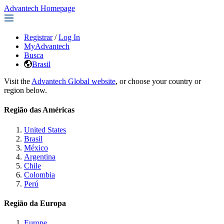
Advantech Homepage
Registrar
/
Log In
MyAdvantech
Busca
Brasil
Visit the
Advantech Global website
, or choose your country or
region below.
Região das Américas
United States
Brasil
México
Argentina
Chile
Colombia
Perú
Região da Europa
Europe