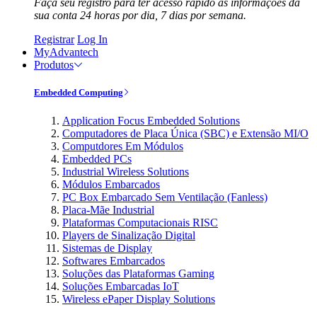
Faça seu registro para ter acesso rápido às informações da
sua conta 24 horas por dia, 7 dias por semana.
Registrar
Log In
MyAdvantech
Produtos
Embedded Computing
Application Focus Embedded Solutions
Computadores de Placa Única (SBC) e Extensão MI/O
Computdores Em Módulos
Embedded PCs
Industrial Wireless Solutions
Módulos Embarcados
PC Box Embarcado Sem Ventilação (Fanless)
Placa-Mãe Industrial
Plataformas Computacionais RISC
Players de Sinalização Digital
Sistemas de Display
Softwares Embarcados
Soluções das Plataformas Gaming
Soluções Embarcadas IoT
Wireless ePaper Display Solutions