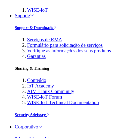
WISE-IoT
Suporte
Support & Downloads
Serviços de RMA
Formulário para solicitação de serviços
Verifique as informações dos seus produtos
Garantias
Sharing & Training
Conteúdo
IoT Academy
AIM-Linux Community
WISE-IoT Forum
WISE-IoT Technical Documentation
Security Advisory
Corporativo