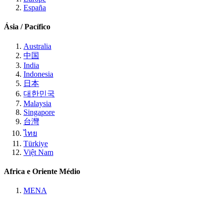
España
Ásia / Pacífico
Australia
中国
India
Indonesia
日本
대한민국
Malaysia
Singapore
台灣
ไทย
Türkiye
Việt Nam
Africa e Oriente Médio
MENA