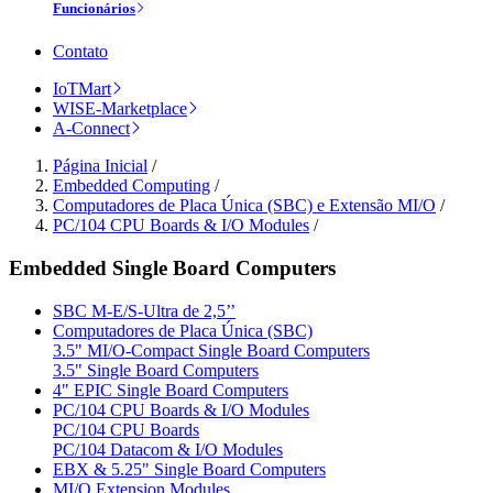
Funcionários
Contato
IoTMart
WISE-Marketplace
A-Connect
Página Inicial
/
Embedded Computing
/
Computadores de Placa Única (SBC) e Extensão MI/O
/
PC/104 CPU Boards & I/O Modules
/
Embedded Single Board Computers
SBC M-E/S-Ultra de 2,5’’
Computadores de Placa Única (SBC)
3.5" MI/O-Compact Single Board Computers
3.5" Single Board Computers
4" EPIC Single Board Computers
PC/104 CPU Boards & I/O Modules
PC/104 CPU Boards
PC/104 Datacom & I/O Modules
EBX & 5.25" Single Board Computers
MI/O Extension Modules