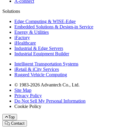
A-connect
Solutions
Edge Computing & WISE-Edge
Embedded Solutions & Design-in Service
Energy & Utilities
iFactory
iHealthcare
Industrial & Edge Servers
Industrial Equipment Builder
Intelligent Transportation Systems
iRetail & iCity Services
Rugged Vehicle Computing
© 1983-2026 Advantech Co., Ltd.
Site Map
Privacy Policy
Do Not Sell My Personal Information
Cookie Policy
Top
Contact