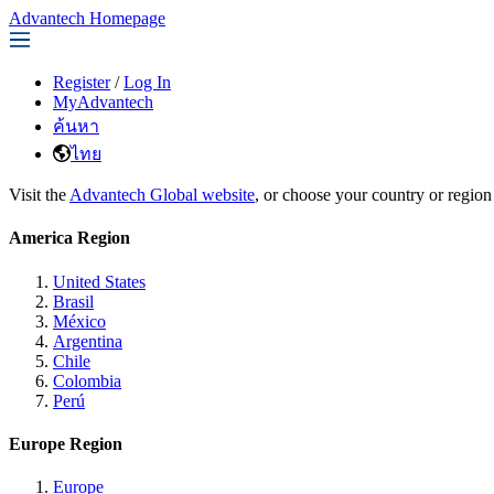
Advantech Homepage
Register
/
Log In
MyAdvantech
ค้นหา
ไทย
Visit the
Advantech Global website
, or choose your country or region
America Region
United States
Brasil
México
Argentina
Chile
Colombia
Perú
Europe Region
Europe