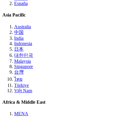
España
Asia Pacific
Australia
中国
India
Indonesia
日本
대한민국
Malaysia
Singapore
台灣
ไทย
Türkiye
Việt Nam
Africa & Middle East
MENA