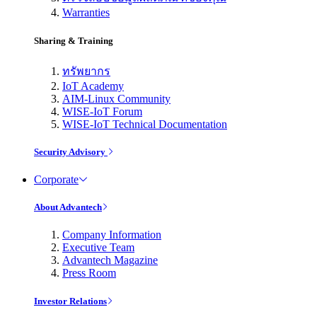
Warranties
Sharing & Training
ทรัพยากร
IoT Academy
AIM-Linux Community
WISE-IoT Forum
WISE-IoT Technical Documentation
Security Advisory
Corporate
About Advantech
Company Information
Executive Team
Advantech Magazine
Press Room
Investor Relations