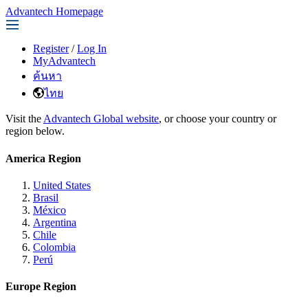
Advantech Homepage
Register
/
Log In
MyAdvantech
ค้นหา
ไทย
Visit the
Advantech Global website
, or choose your country or
region below.
America Region
United States
Brasil
México
Argentina
Chile
Colombia
Perú
Europe Region