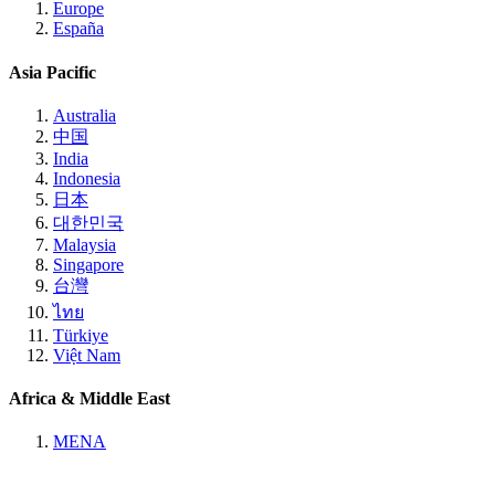
Europe
España
Asia Pacific
Australia
中国
India
Indonesia
日本
대한민국
Malaysia
Singapore
台灣
ไทย
Türkiye
Việt Nam
Africa & Middle East
MENA