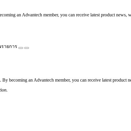
coming an Advantech member, you can receive latest product news, webi
นรายการ
 By becoming an Advantech member, you can receive latest product news
tion.