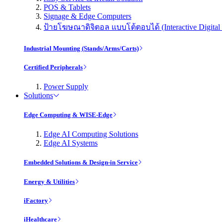
POS & Tablets
Signage & Edge Computers
ป้ายโฆษณาดิจิตอล แบบโต้ตอบได้ (Interactive Digital 
Industrial Mounting (Stands/Arms/Carts)
Certified Peripherals
Power Supply
Solutions
Edge Computing & WISE-Edge
Edge AI Computing Solutions
Edge AI Systems
Embedded Solutions & Design-in Service
Energy & Utilities
iFactory
iHealthcare