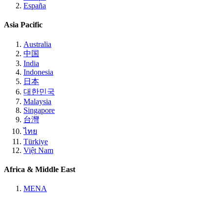
España
Asia Pacific
Australia
中国
India
Indonesia
日本
대한민국
Malaysia
Singapore
台灣
ไทย
Türkiye
Việt Nam
Africa & Middle East
MENA