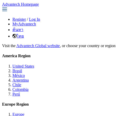
Advantech Homepage
Register
/
Log In
MyAdvantech
ค้นหา
ไทย
Visit the
Advantech Global website
, or choose your country or region
America Region
United States
Brasil
México
Argentina
Chile
Colombia
Perú
Europe Region
Europe