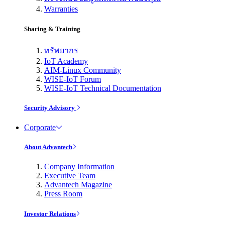
Warranties
Sharing & Training
ทรัพยากร
IoT Academy
AIM-Linux Community
WISE-IoT Forum
WISE-IoT Technical Documentation
Security Advisory
Corporate
About Advantech
Company Information
Executive Team
Advantech Magazine
Press Room
Investor Relations