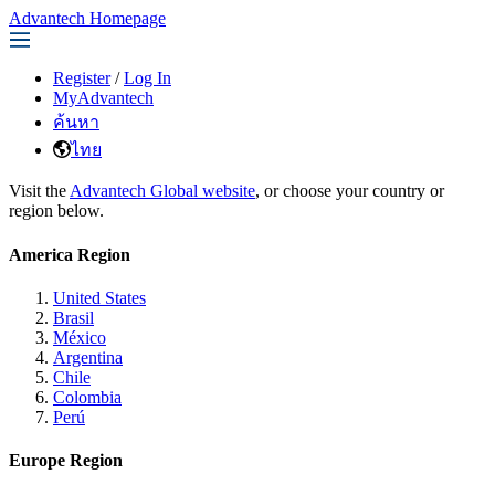
Advantech Homepage
Register
/
Log In
MyAdvantech
ค้นหา
ไทย
Visit the
Advantech Global website
, or choose your country or
region below.
America Region
United States
Brasil
México
Argentina
Chile
Colombia
Perú
Europe Region