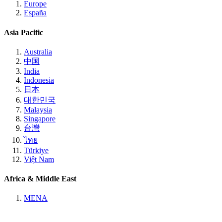
Europe
España
Asia Pacific
Australia
中国
India
Indonesia
日本
대한민국
Malaysia
Singapore
台灣
ไทย
Türkiye
Việt Nam
Africa & Middle East
MENA