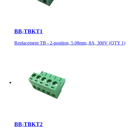
BB-TBKT1
Replacement TB - 2-position, 5.08mm, 8A, 300V (QTY 1)
BB-TBKT2