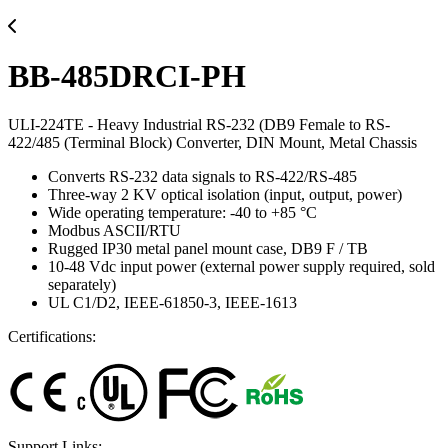
BB-485DRCI-PH
ULI-224TE - Heavy Industrial RS-232 (DB9 Female to RS-
422/485 (Terminal Block) Converter, DIN Mount, Metal Chassis
Converts RS-232 data signals to RS-422/RS-485
Three-way 2 KV optical isolation (input, output, power)
Wide operating temperature: -40 to +85 °C
Modbus ASCII/RTU
Rugged IP30 metal panel mount case, DB9 F / TB
10-48 Vdc input power (external power supply required, sold
separately)
UL C1/D2, IEEE-61850-3, IEEE-1613
Certifications:
Support Links: