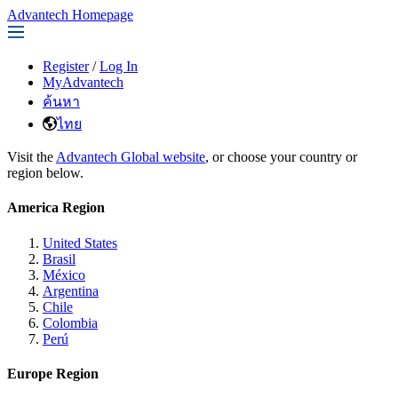
Advantech Homepage
Register
/
Log In
MyAdvantech
ค้นหา
ไทย
Visit the
Advantech Global website
, or choose your country or
region below.
America Region
United States
Brasil
México
Argentina
Chile
Colombia
Perú
Europe Region