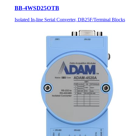
BB-4WSD25OTB
Isolated In-line Serial Converter, DB25F/Terminal Blocks