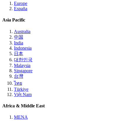
Europe
España
Asia Pacific
Australia
中国
India
Indonesia
日本
대한민국
Malaysia
Singapore
台灣
ไทย
Türkiye
Việt Nam
Africa & Middle East
MENA