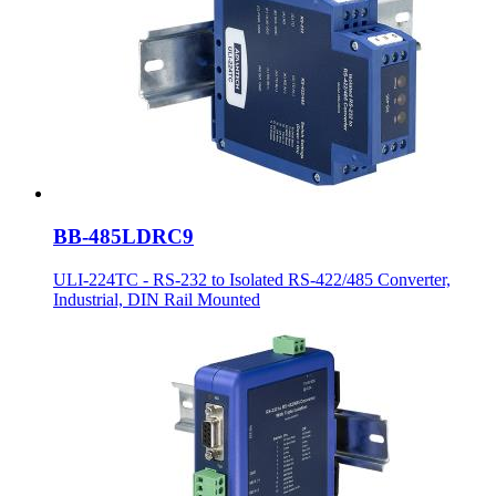
BB-485LDRC9
ULI-224TC - RS-232 to Isolated RS-422/485 Converter,
Industrial, DIN Rail Mounted