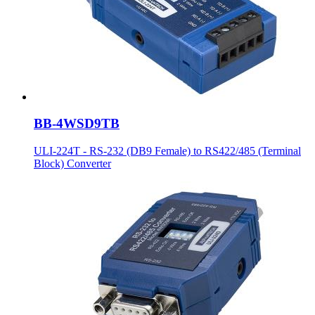
BB-4WSD9TB
ULI-224T - RS-232 (DB9 Female) to RS422/485 (Terminal
Block) Converter