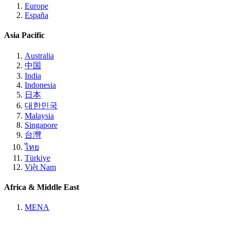
Europe
España
Asia Pacific
Australia
中国
India
Indonesia
日本
대한민국
Malaysia
Singapore
台灣
ไทย
Türkiye
Việt Nam
Africa & Middle East
MENA