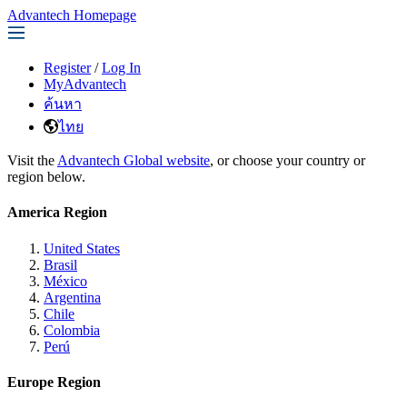
Advantech Homepage
Register
/
Log In
MyAdvantech
ค้นหา
ไทย
Visit the
Advantech Global website
, or choose your country or
region below.
America Region
United States
Brasil
México
Argentina
Chile
Colombia
Perú
Europe Region