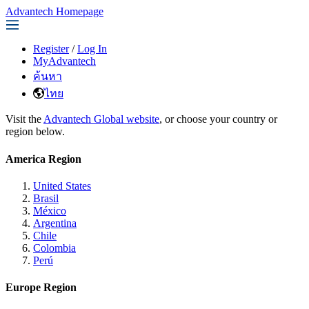
Advantech Homepage
Register
/
Log In
MyAdvantech
ค้นหา
ไทย
Visit the
Advantech Global website
, or choose your country or
region below.
America Region
United States
Brasil
México
Argentina
Chile
Colombia
Perú
Europe Region