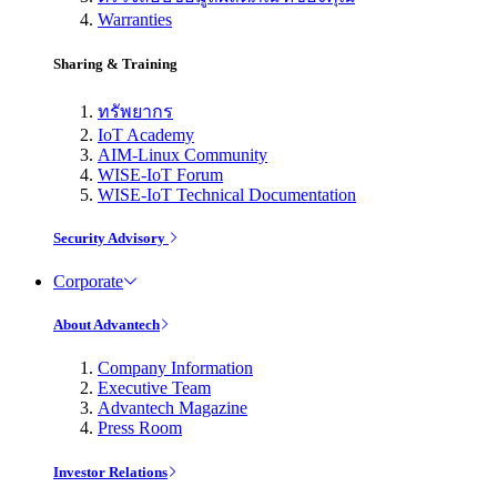
Warranties
Sharing & Training
ทรัพยากร
IoT Academy
AIM-Linux Community
WISE-IoT Forum
WISE-IoT Technical Documentation
Security Advisory
Corporate
About Advantech
Company Information
Executive Team
Advantech Magazine
Press Room
Investor Relations