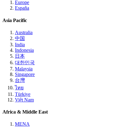
Europe
España
Asia Pacific
Australia
中国
India
Indonesia
日本
대한민국
Malaysia
Singapore
台灣
ไทย
Türkiye
Việt Nam
Africa & Middle East
MENA