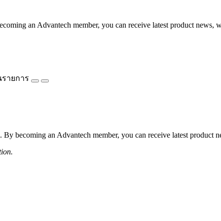
coming an Advantech member, you can receive latest product news, webi
นรายการ
 By becoming an Advantech member, you can receive latest product news
tion.