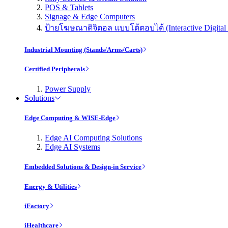
POS & Tablets
Signage & Edge Computers
ป้ายโฆษณาดิจิตอล แบบโต้ตอบได้ (Interactive Digital 
Industrial Mounting (Stands/Arms/Carts)
Certified Peripherals
Power Supply
Solutions
Edge Computing & WISE-Edge
Edge AI Computing Solutions
Edge AI Systems
Embedded Solutions & Design-in Service
Energy & Utilities
iFactory
iHealthcare