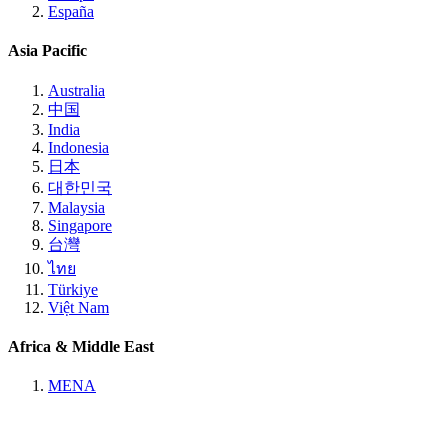
España
Asia Pacific
Australia
中国
India
Indonesia
日本
대한민국
Malaysia
Singapore
台灣
ไทย
Türkiye
Việt Nam
Africa & Middle East
MENA