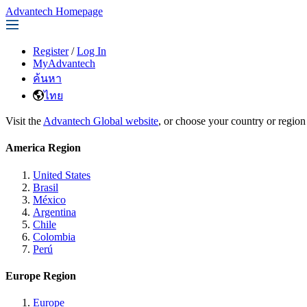
Advantech Homepage
Register
/
Log In
MyAdvantech
ค้นหา
ไทย
Visit the
Advantech Global website
, or choose your country or region
America Region
United States
Brasil
México
Argentina
Chile
Colombia
Perú
Europe Region
Europe