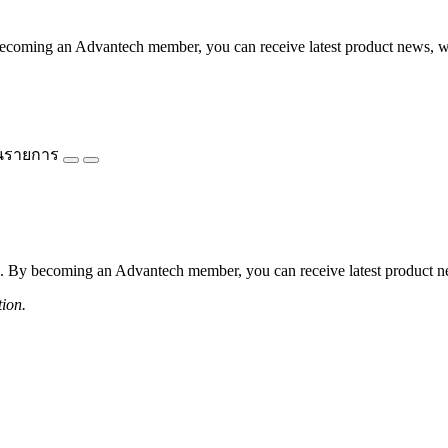
coming an Advantech member, you can receive latest product news, webi
นรายการ
 By becoming an Advantech member, you can receive latest product news
tion.