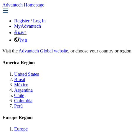
Advantech Homepage
Register
/
Log In
MyAdvantech
ค้นหา
ไทย
Visit the
Advantech Global website
, or choose your country or region
America Region
United States
Brasil
México
Argentina
Chile
Colombia
Perú
Europe Region
Europe