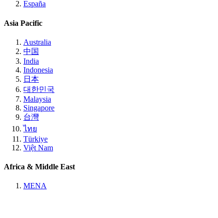
España
Asia Pacific
Australia
中国
India
Indonesia
日本
대한민국
Malaysia
Singapore
台灣
ไทย
Türkiye
Việt Nam
Africa & Middle East
MENA