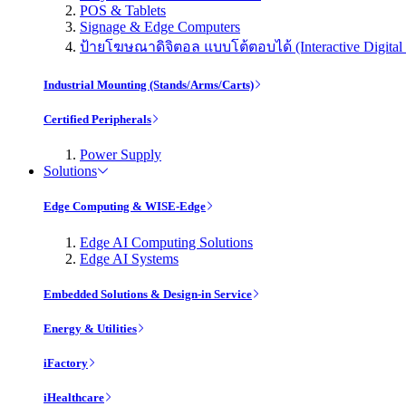
POS & Tablets
Signage & Edge Computers
ป้ายโฆษณาดิจิตอล แบบโต้ตอบได้ (Interactive Digital 
Industrial Mounting (Stands/Arms/Carts)
Certified Peripherals
Power Supply
Solutions
Edge Computing & WISE-Edge
Edge AI Computing Solutions
Edge AI Systems
Embedded Solutions & Design-in Service
Energy & Utilities
iFactory
iHealthcare