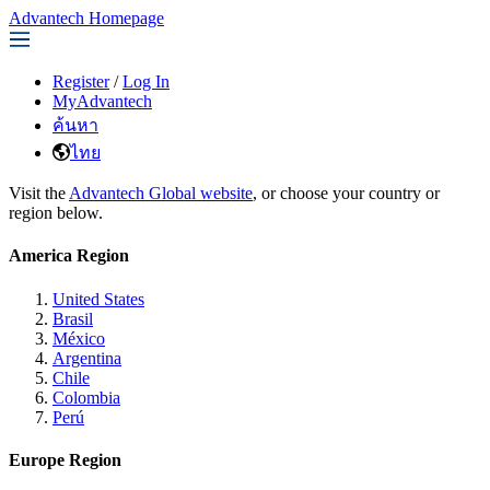
Advantech Homepage
Register
/
Log In
MyAdvantech
ค้นหา
ไทย
Visit the
Advantech Global website
, or choose your country or
region below.
America Region
United States
Brasil
México
Argentina
Chile
Colombia
Perú
Europe Region