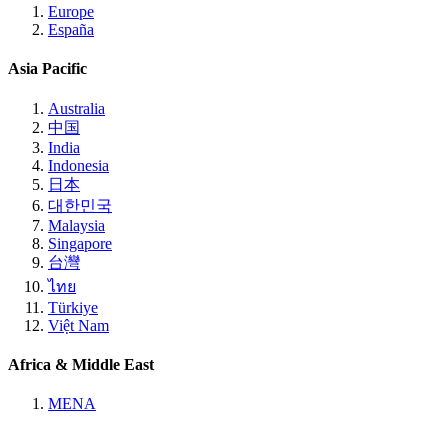
Europe
España
Asia Pacific
Australia
中国
India
Indonesia
日本
대한민국
Malaysia
Singapore
台灣
ไทย
Türkiye
Việt Nam
Africa & Middle East
MENA