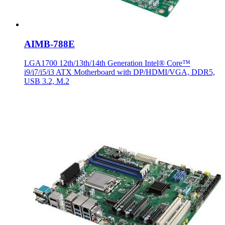
AIMB-788E
LGA1700 12th/13th/14th Generation Intel® Core™
i9/i7/i5/i3 ATX Motherboard with DP/HDMI/VGA, DDR5,
USB 3.2, M.2