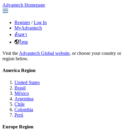
Advantech Homepage
Register
/
Log In
MyAdvantech
ค้นหา
ไทย
Visit the
Advantech Global website
, or choose your country or
region below.
America Region
United States
Brasil
México
Argentina
Chile
Colombia
Perú
Europe Region