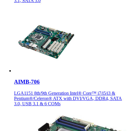
3.1, SATA 3.0
AIMB-706
LGA1151 8th/9th Generation Intel® Core™ i7/i5/i3 &
Pentium®/Celeron® ATX with DVI/VGA, DDR4, SATA
3.0, USB 3.1 & 6 COMs