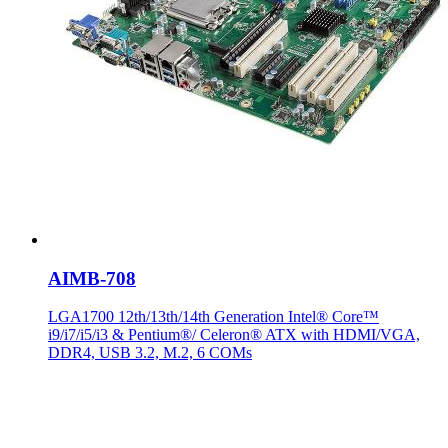
AIMB-708
LGA1700 12th/13th/14th Generation Intel® Core™
i9/i7/i5/i3 & Pentium®/ Celeron® ATX with HDMI/VGA,
DDR4, USB 3.2, M.2, 6 COMs