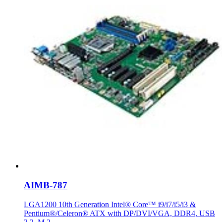
AIMB-787
LGA1200 10th Generation Intel® Core™ i9/i7/i5/i3 &
Pentium®/Celeron® ATX with DP/DVI/VGA, DDR4, USB