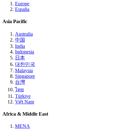
Europe
España
Asia Pacific
Australia
中国
India
Indonesia
日本
대한민국
Malaysia
Singapore
台灣
ไทย
Türkiye
Việt Nam
Africa & Middle East
MENA