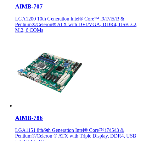
AIMB-707
LGA1200 10th Generation Intel® Core™ i9/i7/i5/i3 &
Pentium®/Celeron® ATX with DVI/VGA, DDR4, USB 3.2,
M.2, 6 COMs
AIMB-786
LGA1151 8th/9th Generation Intel® Core™ i7/i5/i3 &
Pentium®/Celeron ® ATX with Triple Display, DDR4, USB