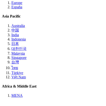
Europe
España
Asia Pacific
Australia
中国
India
Indonesia
日本
대한민국
Malaysia
Singapore
台灣
ไทย
Türkiye
Việt Nam
Africa & Middle East
MENA