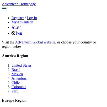
Advantech Homepage
Register
/
Log In
MyAdvantech
ค้นหา
ไทย
Visit the
Advantech Global website
, or choose your country or
region below.
America Region
United States
Brasil
México
Argentina
Chile
Colombia
Perú
Europe Region