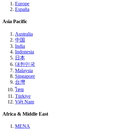
Europe
España
Asia Pacific
Australia
中国
India
Indonesia
日本
대한민국
Malaysia
Singapore
台灣
ไทย
Türkiye
Việt Nam
Africa & Middle East
MENA