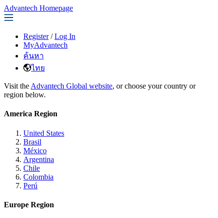
Advantech Homepage
Register
/
Log In
MyAdvantech
ค้นหา
ไทย
Visit the
Advantech Global website
, or choose your country or
region below.
America Region
United States
Brasil
México
Argentina
Chile
Colombia
Perú
Europe Region