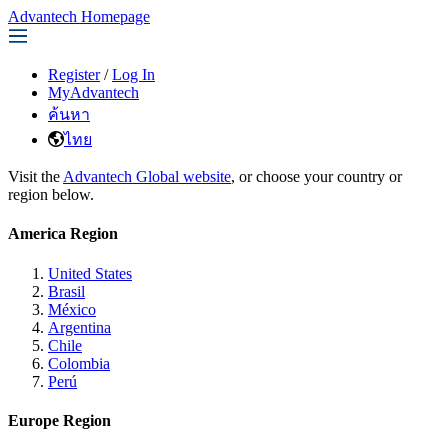
Advantech Homepage
Register
/
Log In
MyAdvantech
ค้นหา
ไทย
Visit the
Advantech Global website
, or choose your country or
region below.
America Region
United States
Brasil
México
Argentina
Chile
Colombia
Perú
Europe Region