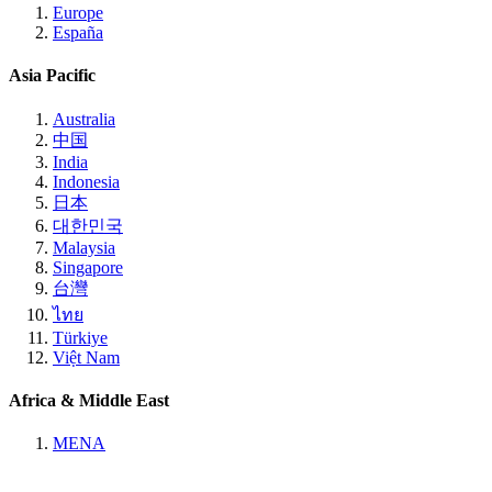
Europe
España
Asia Pacific
Australia
中国
India
Indonesia
日本
대한민국
Malaysia
Singapore
台灣
ไทย
Türkiye
Việt Nam
Africa & Middle East
MENA