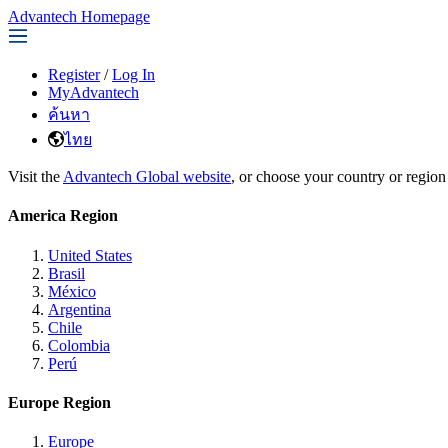
Advantech Homepage
Register
/
Log In
MyAdvantech
ค้นหา
ไทย
Visit the
Advantech Global website
, or choose your country or region
America Region
United States
Brasil
México
Argentina
Chile
Colombia
Perú
Europe Region
Europe