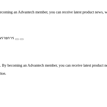
coming an Advantech member, you can receive latest product news, webi
นรายการ
 By becoming an Advantech member, you can receive latest product news
tion.