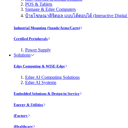
POS & Tablets
Signage & Edge Computers
ป้ายโฆษณาดิจิตอล แบบโต้ตอบได้ (Interactive Digital 
Industrial Mounting (Stands/Arms/Carts)
Certified Peripherals
Power Supply
Solutions
Edge Computing & WISE-Edge
Edge AI Computing Solutions
Edge AI Systems
Embedded Solutions & Design-in Service
Energy & Utilities
iFactory
iHealthcare