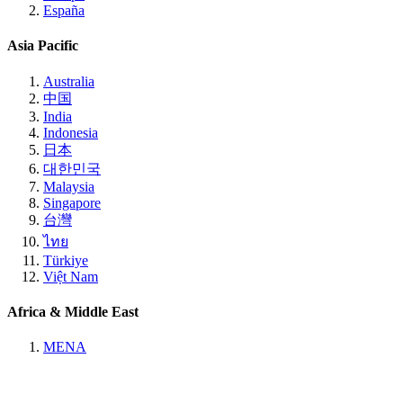
España
Asia Pacific
Australia
中国
India
Indonesia
日本
대한민국
Malaysia
Singapore
台灣
ไทย
Türkiye
Việt Nam
Africa & Middle East
MENA