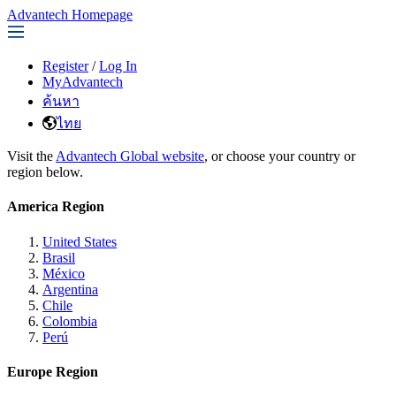
Advantech Homepage
Register
/
Log In
MyAdvantech
ค้นหา
ไทย
Visit the
Advantech Global website
, or choose your country or
region below.
America Region
United States
Brasil
México
Argentina
Chile
Colombia
Perú
Europe Region