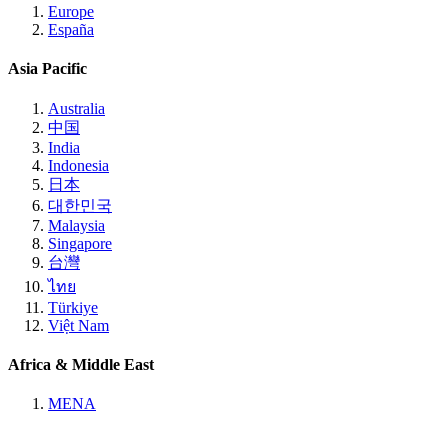
Europe
España
Asia Pacific
Australia
中国
India
Indonesia
日本
대한민국
Malaysia
Singapore
台灣
ไทย
Türkiye
Việt Nam
Africa & Middle East
MENA