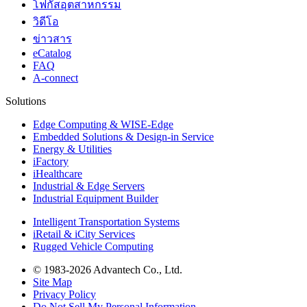
โฟกัสอุตสาหกรรม
วิดีโอ
ข่าวสาร
eCatalog
FAQ
A-connect
Solutions
Edge Computing & WISE-Edge
Embedded Solutions & Design-in Service
Energy & Utilities
iFactory
iHealthcare
Industrial & Edge Servers
Industrial Equipment Builder
Intelligent Transportation Systems
iRetail & iCity Services
Rugged Vehicle Computing
© 1983-2026 Advantech Co., Ltd.
Site Map
Privacy Policy
Do Not Sell My Personal Information