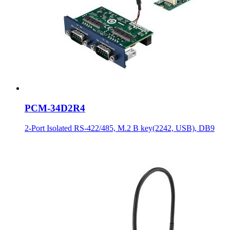
PCM-34D2R4
2-Port Isolated RS-422/485, M.2 B key(2242, USB), DB9