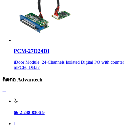
PCM-27D24DI
iDoor Module: 24-Channels Isolated Digital I/O with counter
mPCIe, DB37
ติดต่อ Advantech
66-2-248-8306-9