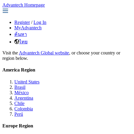
Advantech Homepage
Register
/
Log In
MyAdvantech
ค้นหา
ไทย
Visit the
Advantech Global website
, or choose your country or
region below.
America Region
United States
Brasil
México
Argentina
Chile
Colombia
Perú
Europe Region