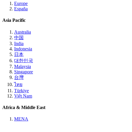
Europe
España
Asia Pacific
Australia
中国
India
Indonesia
日本
대한민국
Malaysia
Singapore
台灣
ไทย
Türkiye
Việt Nam
Africa & Middle East
MENA