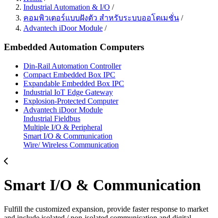
Industrial Automation & I/O
/
คอมพิวเตอร์แบบฝังตัว สำหรับระบบออโตเมชั่น
/
Advantech iDoor Module
/
Embedded Automation Computers
Din-Rail Automation Controller
Compact Embedded Box IPC
Expandable Embedded Box IPC
Industrial IoT Edge Gateway
Explosion-Protected Computer
Advantech iDoor Module
Industrial Fieldbus
Multiple I/O & Peripheral
Smart I/O & Communication
Wire/ Wireless Communication
Smart I/O & Communication
Fulfill the customized expansion, provide faster response to market
and include isolated / non-isolated communication and digital