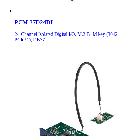
PCM-37D24DI
24-Channel Isolated Digital I/O, M.2 B+M key (3042,
PCIe*1), DB37