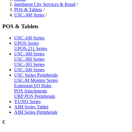
Intelligent City Services & Retail
/
POS & Tablets
/
USC-300 Series
/
POS & Tablets
USC-100 Series
UPOS Series
UPOS-211 Series
USC-300 Series
USC-360 Series
USC-365 Series
USC-500 Series
USC Series Peripherals
USC-M Monitor Series
Extension I/O Hubs
POS Attachments
URP POS Peripherals
YUNO Series
AIM Series Tablet
AIM Series Peripherals