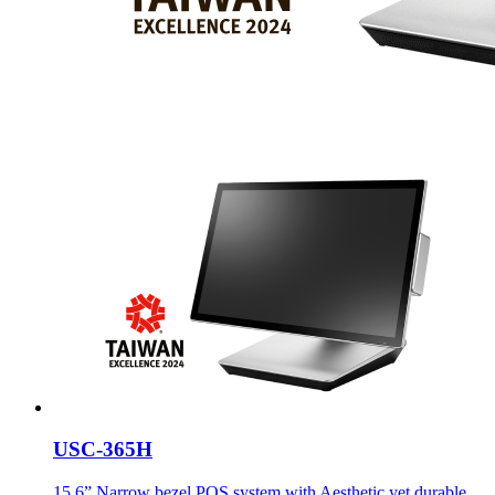
USC-365H
15.6” Narrow bezel POS system with Aesthetic yet durable