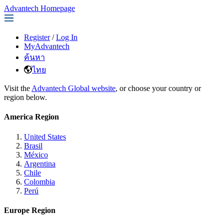
Advantech Homepage
Register
/
Log In
MyAdvantech
ค้นหา
ไทย
Visit the
Advantech Global website
, or choose your country or
region below.
America Region
United States
Brasil
México
Argentina
Chile
Colombia
Perú
Europe Region