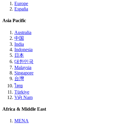
Europe
España
Asia Pacific
Australia
中国
India
Indonesia
日本
대한민국
Malaysia
Singapore
台灣
ไทย
Türkiye
Việt Nam
Africa & Middle East
MENA