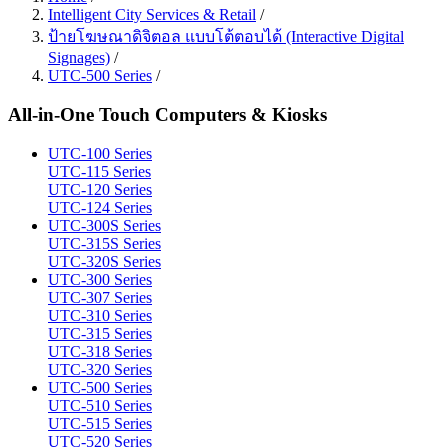
Intelligent City Services & Retail
/
ป้ายโฆษณาดิจิตอล แบบโต้ตอบได้ (Interactive Digital
Signages)
/
UTC-500 Series
/
All-in-One Touch Computers & Kiosks
UTC-100 Series
UTC-115 Series
UTC-120 Series
UTC-124 Series
UTC-300S Series
UTC-315S Series
UTC-320S Series
UTC-300 Series
UTC-307 Series
UTC-310 Series
UTC-315 Series
UTC-318 Series
UTC-320 Series
UTC-500 Series
UTC-510 Series
UTC-515 Series
UTC-520 Series