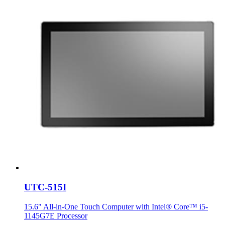
UTC-515I
15.6" All-in-One Touch Computer with Intel® Core™ i5-
1145G7E Processor