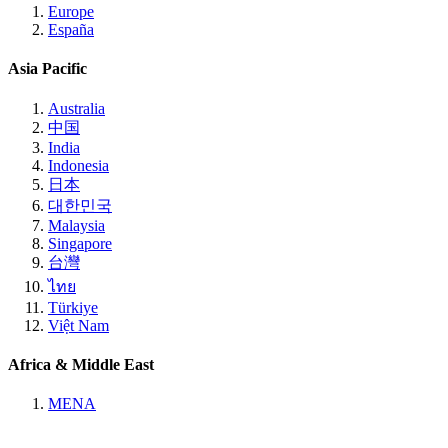
Europe
España
Asia Pacific
Australia
中国
India
Indonesia
日本
대한민국
Malaysia
Singapore
台灣
ไทย
Türkiye
Việt Nam
Africa & Middle East
MENA