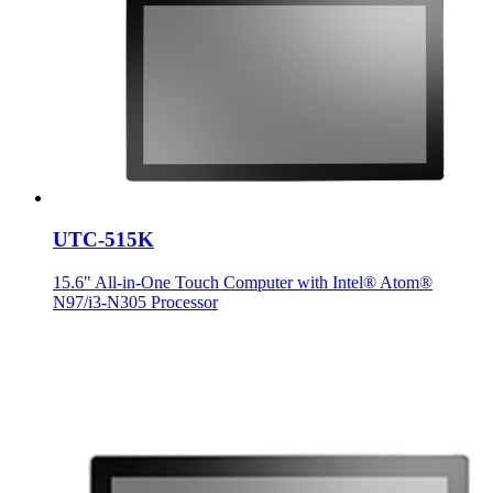
UTC-515K
15.6" All-in-One Touch Computer with Intel® Atom®
N97/i3-N305 Processor