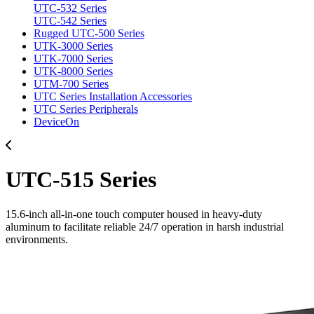
UTC-532 Series
UTC-542 Series
Rugged UTC-500 Series
UTK-3000 Series
UTK-7000 Series
UTK-8000 Series
UTM-700 Series
UTC Series Installation Accessories
UTC Series Peripherals
DeviceOn
UTC-515 Series
15.6-inch all-in-one touch computer housed in heavy-duty
aluminum to facilitate reliable 24/7 operation in harsh industrial
environments.