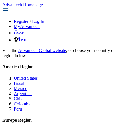
Advantech Homepage
Register
/
Log In
MyAdvantech
ค้นหา
ไทย
Visit the
Advantech Global website
, or choose your country or
region below.
America Region
United States
Brasil
México
Argentina
Chile
Colombia
Perú
Europe Region