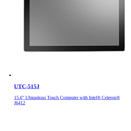
UTC-515J
15.6" Ubiquitous Touch Computer with Intel® Celeron®
J6412